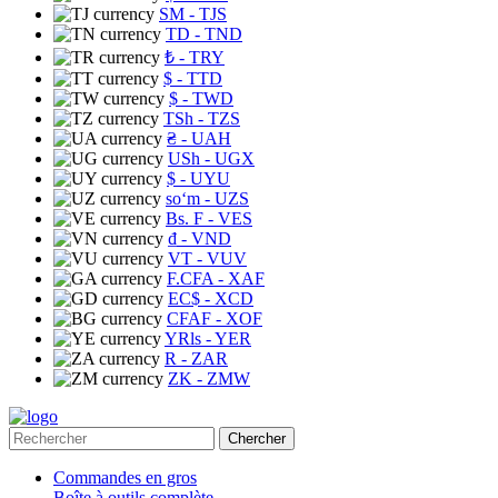
ЅМ
- TJS
TD
- TND
₺
- TRY
$
- TTD
$
- TWD
TSh
- TZS
₴
- UAH
USh
- UGX
$
- UYU
soʻm
- UZS
Bs. F
- VES
₫
- VND
VT
- VUV
F.CFA
- XAF
EC$
- XCD
CFAF
- XOF
YRls
- YER
R
- ZAR
ZK
- ZMW
Chercher
Commandes en gros
Boîte à outils complète