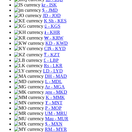
kr
- ISK
$
- JMD
JD
- JOD
K Sh
- KES
⃀
- KGS
៛
- KHR
₩
- KRW
KD
- KWD
CI$
- KYD
₸
- KZT
£
- LBP
Rs
- LKR
LD
- LYD
DH
- MAD
L
- MDL
Ar
- MGA
ден
- MKD
K
- MMK
₮
- MNT
P
- MOP
UM
- MRU
Mau
- MUR
$
- MXN
RM
- MYR