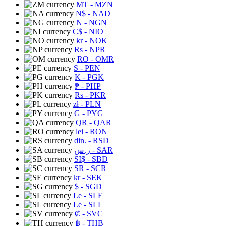
MT
- MZN
N$
- NAD
N
- NGN
C$
- NIO
kr
- NOK
Rs
- NPR
RO
- OMR
S
- PEN
K
- PGK
₱
- PHP
Rs
- PKR
zł
- PLN
G
- PYG
QR
- QAR
lei
- RON
din.
- RSD
ر.س
- SAR
SI$
- SBD
SR
- SCR
kr
- SEK
$
- SGD
Le
- SLE
Le
- SLL
₡
- SVC
฿
- THB