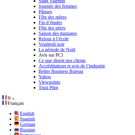
Saint Valentin
Journée des femmes
Pâques
Fête des mères
Fin d’études
Fête des pères
Saison des mariages
Retour à l’école
Vendredi noir
La période de Noël
Avis sur PCI
Ce que disent nos clients
Accréditations et avis de l’industrie
Better Business Bureau
Yahoo
Viewpoints
Trust Pilot
fr
Français
English
Spanish
German
Russian