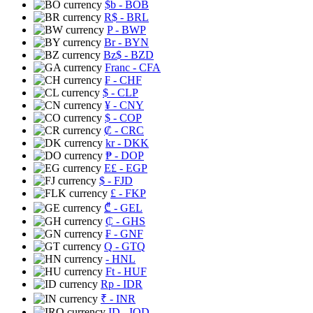
$b
- BOB
R$
- BRL
P
- BWP
Br
- BYN
Bz$
- BZD
Franc
- CFA
₣
- CHF
$
- CLP
¥
- CNY
$
- COP
₡
- CRC
kr
- DKK
₱
- DOP
E£
- EGP
$
- FJD
£
- FKP
₾
- GEL
₵
- GHS
₣
- GNF
Q
- GTQ
- HNL
Ft
- HUF
Rp
- IDR
₹
- INR
ID
- IQD