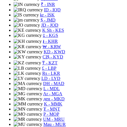
₹
- INR
ID
- IQD
kr
- ISK
$
- JMD
JD
- JOD
K Sh
- KES
⃀
- KGS
៛
- KHR
₩
- KRW
KD
- KWD
CI$
- KYD
₸
- KZT
£
- LBP
Rs
- LKR
LD
- LYD
DH
- MAD
L
- MDL
Ar
- MGA
ден
- MKD
K
- MMK
₮
- MNT
P
- MOP
UM
- MRU
Mau
- MUR