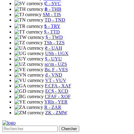
₡
- SVC
฿
- THB
ЅМ
- TJS
TD
- TND
₺
- TRY
$
- TTD
$
- TWD
TSh
- TZS
₴
- UAH
USh
- UGX
$
- UYU
soʻm
- UZS
Bs. F
- VES
₫
- VND
VT
- VUV
F.CFA
- XAF
EC$
- XCD
CFAF
- XOF
YRls
- YER
R
- ZAR
ZK
- ZMW
Chercher