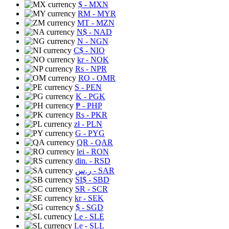
$
- MXN
RM
- MYR
MT
- MZN
N$
- NAD
N
- NGN
C$
- NIO
kr
- NOK
Rs
- NPR
RO
- OMR
S
- PEN
K
- PGK
₱
- PHP
Rs
- PKR
zł
- PLN
G
- PYG
QR
- QAR
lei
- RON
din.
- RSD
ر.س
- SAR
SI$
- SBD
SR
- SCR
kr
- SEK
$
- SGD
Le
- SLE
Le
- SLL