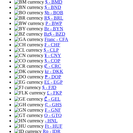
$
- BMD
$
- BND
$b
- BOB
R$
- BRL
P
- BWP
Br
- BYN
Bz$
- BZD
Franc
- CFA
₣
- CHF
$
- CLP
¥
- CNY
$
- COP
₡
- CRC
kr
- DKK
₱
- DOP
E£
- EGP
$
- FJD
£
- FKP
₾
- GEL
₵
- GHS
₣
- GNF
Q
- GTQ
- HNL
Ft
- HUF
Rp
- IDR