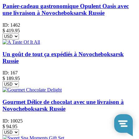
Panier-cadeau gastronomique Opulent Oasis avec
une livraison à Novocheboksarsk Russie
ID:
1462
$
419.95
Un goût de tout ça expédiés à Novocheboksarsk
Russie
ID:
167
$
189.95
Gourmet Délice de chocolat avec une livraison à
Novocheboksarsk Russie
ID:
10025
$
94.95