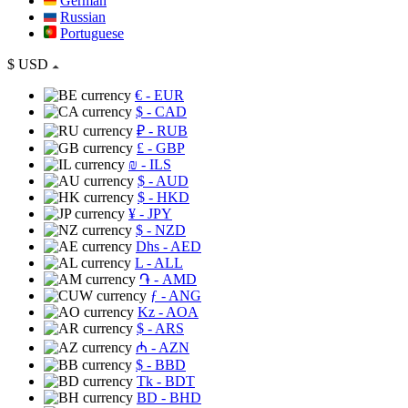
German
Russian
Portuguese
$
USD
€
- EUR
$
- CAD
₽
- RUB
£
- GBP
₪
- ILS
$
- AUD
$
- HKD
¥
- JPY
$
- NZD
Dhs
- AED
L
- ALL
֏
- AMD
ƒ
- ANG
Kz
- AOA
$
- ARS
₼
- AZN
$
- BBD
Tk
- BDT
BD
- BHD