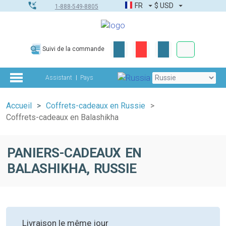
FR
$
USD
1-888-549-8805
Commandes
Suivi de la commande
Boîte à outils
Assistant
Pays
Accueil
Coffrets-cadeaux en Russie
Coffrets-cadeaux en Balashikha
PANIERS-CADEAUX EN
BALASHIKHA, RUSSIE
Livraison le même jour