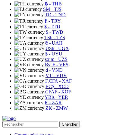
฿
- THB
ЅМ
- TJS
TD
- TND
₺
- TRY
$
- TTD
$
- TWD
TSh
- TZS
₴
- UAH
USh
- UGX
$
- UYU
soʻm
- UZS
Bs. F
- VES
₫
- VND
VT
- VUV
F.CFA
- XAF
EC$
- XCD
CFAF
- XOF
YRls
- YER
R
- ZAR
ZK
- ZMW
Chercher
Commandes en gros