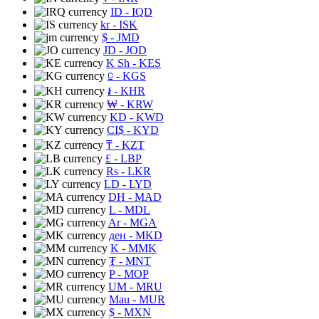
ID
- IQD
kr
- ISK
$
- JMD
JD
- JOD
K Sh
- KES
⃀
- KGS
៛
- KHR
₩
- KRW
KD
- KWD
CI$
- KYD
₸
- KZT
£
- LBP
Rs
- LKR
LD
- LYD
DH
- MAD
L
- MDL
Ar
- MGA
ден
- MKD
K
- MMK
₮
- MNT
P
- MOP
UM
- MRU
Mau
- MUR
$
- MXN