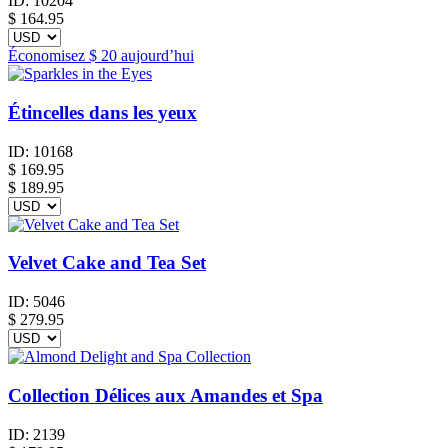
ID:
10204
$
164.95
Économisez
$ 20
aujourd’hui
Étincelles dans les yeux
ID:
10168
$
169.95
$ 189.95
Velvet Cake and Tea Set
ID:
5046
$
279.95
Collection Délices aux Amandes et Spa
ID:
2139