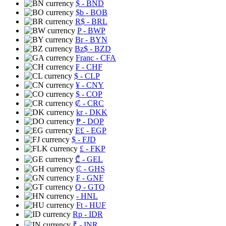
$
- BND
$b
- BOB
R$
- BRL
P
- BWP
Br
- BYN
Bz$
- BZD
Franc
- CFA
₣
- CHF
$
- CLP
¥
- CNY
$
- COP
₡
- CRC
kr
- DKK
₱
- DOP
E£
- EGP
$
- FJD
£
- FKP
₾
- GEL
₵
- GHS
₣
- GNF
Q
- GTQ
- HNL
Ft
- HUF
Rp
- IDR
₹
- INR