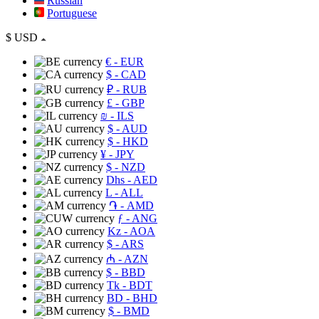
Russian
Portuguese
$
USD
€
- EUR
$
- CAD
₽
- RUB
£
- GBP
₪
- ILS
$
- AUD
$
- HKD
¥
- JPY
$
- NZD
Dhs
- AED
L
- ALL
֏
- AMD
ƒ
- ANG
Kz
- AOA
$
- ARS
₼
- AZN
$
- BBD
Tk
- BDT
BD
- BHD
$
- BMD