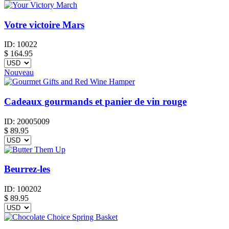
Votre victoire Mars
ID:
10022
$
164.95
Nouveau
Cadeaux gourmands et panier de vin rouge
ID:
20005009
$
89.95
Beurrez-les
ID:
100202
$
89.95