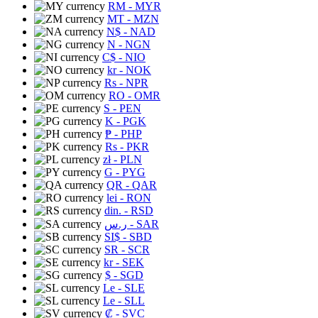
RM
- MYR
MT
- MZN
N$
- NAD
N
- NGN
C$
- NIO
kr
- NOK
Rs
- NPR
RO
- OMR
S
- PEN
K
- PGK
₱
- PHP
Rs
- PKR
zł
- PLN
G
- PYG
QR
- QAR
lei
- RON
din.
- RSD
ر.س
- SAR
SI$
- SBD
SR
- SCR
kr
- SEK
$
- SGD
Le
- SLE
Le
- SLL
₡
- SVC