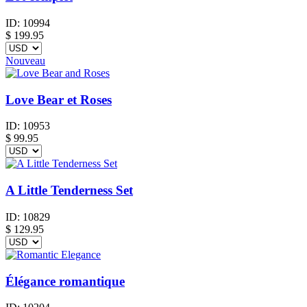
ID:
10994
$
199.95
Nouveau
Love Bear et Roses
ID:
10953
$
99.95
A Little Tenderness Set
ID:
10829
$
129.95
Élégance romantique