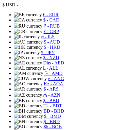
$
USD
€
- EUR
$
- CAD
₽
- RUB
£
- GBP
₪
- ILS
$
- AUD
$
- HKD
¥
- JPY
$
- NZD
Dhs
- AED
L
- ALL
֏
- AMD
ƒ
- ANG
Kz
- AOA
$
- ARS
₼
- AZN
$
- BBD
Tk
- BDT
BD
- BHD
$
- BMD
$
- BND
$b
- BOB