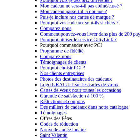
Pourquoi vois-je des prix différents ?
Mon cadeau ne sera-t-il pas abîmé/cassé ?
Mon cadeau passe-t-il la douane ?
Puis-je inclure nos cartes de marque ?
Pourquoi vos cadeaux sont-ils si chers ?
Comparez-nous
Comment pouvez-vous livrer dans plus de 200 pay
Pourquoi utiliser le service GiftyLink ?
Pourquoi commander avec PCI
Programme de fidélité
Comparez-nous
Témoignages de clients
Pourquoi choisir PCI ?
Nos clients entreprises
Photos des destinataires des cadeaux
Logo GRATUIT sur les cartes de vœux
Cartes de vœux pour toutes les occasions
Garantie de satisfaction à 100 %
Réductions et coupons
Des milliers de cadeaux dans notre catalogue
Témoignages
Offres des Fêtes
Codes de réduction
Nouvelle année lunaire
Saint Valentin