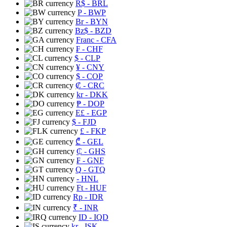
R$
- BRL
P
- BWP
Br
- BYN
Bz$
- BZD
Franc
- CFA
₣
- CHF
$
- CLP
¥
- CNY
$
- COP
₡
- CRC
kr
- DKK
₱
- DOP
E£
- EGP
$
- FJD
£
- FKP
₾
- GEL
₵
- GHS
₣
- GNF
Q
- GTQ
- HNL
Ft
- HUF
Rp
- IDR
₹
- INR
ID
- IQD
kr
- ISK