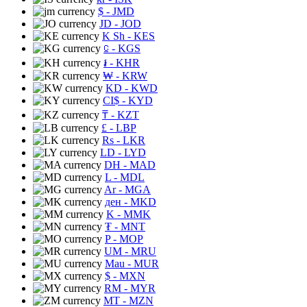
$
- JMD
JD
- JOD
K Sh
- KES
⃀
- KGS
៛
- KHR
₩
- KRW
KD
- KWD
CI$
- KYD
₸
- KZT
£
- LBP
Rs
- LKR
LD
- LYD
DH
- MAD
L
- MDL
Ar
- MGA
ден
- MKD
K
- MMK
₮
- MNT
P
- MOP
UM
- MRU
Mau
- MUR
$
- MXN
RM
- MYR
MT
- MZN