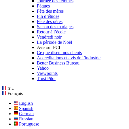
Journée des femmes
Pâques
Fête des mères
Fin d’études
Fête des pères
Saison des mariages
Retour à l’école
Vendredi noir
La période de Noël
Avis sur PCI
Ce que disent nos clients
Accréditations et avis de l’industrie
Better Business Bureau
Yahoo
Viewpoints
Trust Pilot
fr
Français
English
Spanish
German
Russian
Portuguese