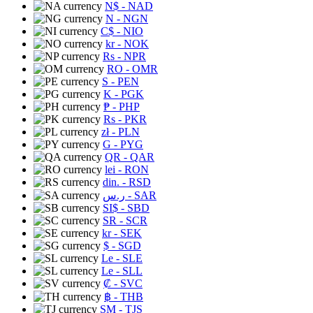
N$
- NAD
N
- NGN
C$
- NIO
kr
- NOK
Rs
- NPR
RO
- OMR
S
- PEN
K
- PGK
₱
- PHP
Rs
- PKR
zł
- PLN
G
- PYG
QR
- QAR
lei
- RON
din.
- RSD
ر.س
- SAR
SI$
- SBD
SR
- SCR
kr
- SEK
$
- SGD
Le
- SLE
Le
- SLL
₡
- SVC
฿
- THB
ЅМ
- TJS