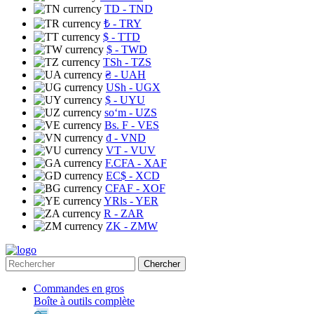
TD
- TND
₺
- TRY
$
- TTD
$
- TWD
TSh
- TZS
₴
- UAH
USh
- UGX
$
- UYU
soʻm
- UZS
Bs. F
- VES
₫
- VND
VT
- VUV
F.CFA
- XAF
EC$
- XCD
CFAF
- XOF
YRls
- YER
R
- ZAR
ZK
- ZMW
Chercher
Commandes en gros
Boîte à outils complète