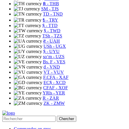
฿
- THB
ЅМ
- TJS
TD
- TND
₺
- TRY
$
- TTD
$
- TWD
TSh
- TZS
₴
- UAH
USh
- UGX
$
- UYU
soʻm
- UZS
Bs. F
- VES
₫
- VND
VT
- VUV
F.CFA
- XAF
EC$
- XCD
CFAF
- XOF
YRls
- YER
R
- ZAR
ZK
- ZMW
Chercher
Commandes en gros