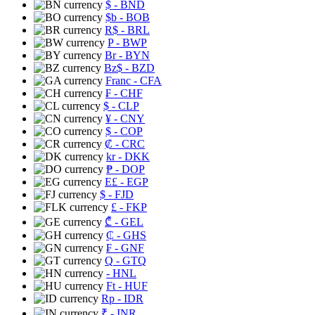
$
- BND
$b
- BOB
R$
- BRL
P
- BWP
Br
- BYN
Bz$
- BZD
Franc
- CFA
₣
- CHF
$
- CLP
¥
- CNY
$
- COP
₡
- CRC
kr
- DKK
₱
- DOP
E£
- EGP
$
- FJD
£
- FKP
₾
- GEL
₵
- GHS
₣
- GNF
Q
- GTQ
- HNL
Ft
- HUF
Rp
- IDR
₹
- INR