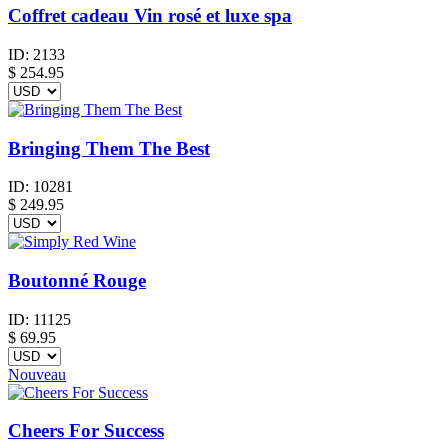
Coffret cadeau Vin rosé et luxe spa
ID:
2133
$
254.95
Bringing Them The Best
ID:
10281
$
249.95
Boutonné Rouge
ID:
11125
$
69.95
Nouveau
Cheers For Success