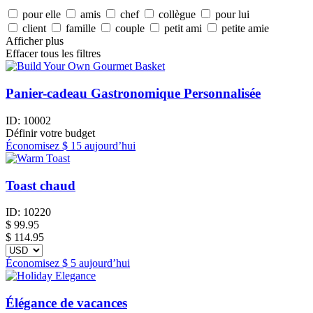
pour elle
amis
chef
collègue
pour lui
client
famille
couple
petit ami
petite amie
Afficher plus
Effacer tous les filtres
Panier-cadeau Gastronomique Personnalisée
ID:
10002
Définir votre budget
Économisez
$ 15
aujourd’hui
Toast chaud
ID:
10220
$
99.95
$ 114.95
Économisez
$ 5
aujourd’hui
Élégance de vacances