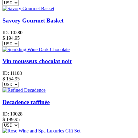
Savory Gourmet Basket
ID:
10280
$
194.95
Vin mousseux chocolat noir
ID:
11108
$
154.95
Decadence raffinée
ID:
10028
$
199.95