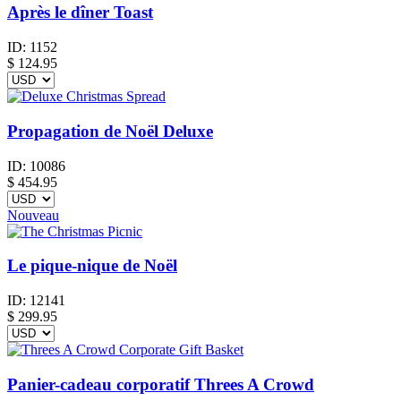
Après le dîner Toast
ID:
1152
$
124.95
Propagation de Noël Deluxe
ID:
10086
$
454.95
Nouveau
Le pique-nique de Noël
ID:
12141
$
299.95
Panier-cadeau corporatif Threes A Crowd