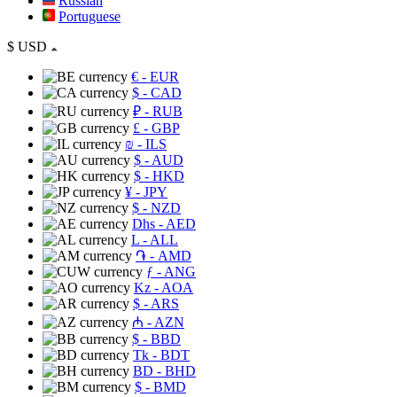
Russian
Portuguese
$
USD
€
- EUR
$
- CAD
₽
- RUB
£
- GBP
₪
- ILS
$
- AUD
$
- HKD
¥
- JPY
$
- NZD
Dhs
- AED
L
- ALL
֏
- AMD
ƒ
- ANG
Kz
- AOA
$
- ARS
₼
- AZN
$
- BBD
Tk
- BDT
BD
- BHD
$
- BMD