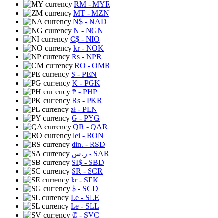
RM
- MYR
MT
- MZN
N$
- NAD
N
- NGN
C$
- NIO
kr
- NOK
Rs
- NPR
RO
- OMR
S
- PEN
K
- PGK
₱
- PHP
Rs
- PKR
zł
- PLN
G
- PYG
QR
- QAR
lei
- RON
din.
- RSD
ر.س
- SAR
SI$
- SBD
SR
- SCR
kr
- SEK
$
- SGD
Le
- SLE
Le
- SLL
₡
- SVC