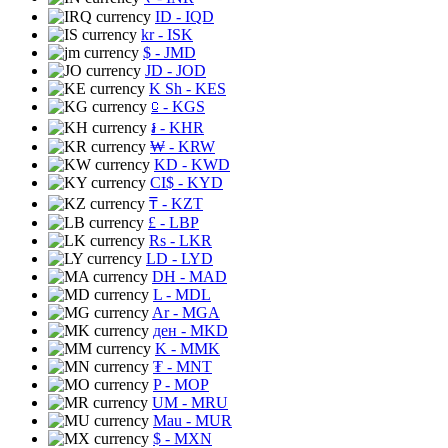
ID
- IQD
kr
- ISK
$
- JMD
JD
- JOD
K Sh
- KES
⃀
- KGS
៛
- KHR
₩
- KRW
KD
- KWD
CI$
- KYD
₸
- KZT
£
- LBP
Rs
- LKR
LD
- LYD
DH
- MAD
L
- MDL
Ar
- MGA
ден
- MKD
K
- MMK
₮
- MNT
P
- MOP
UM
- MRU
Mau
- MUR
$
- MXN