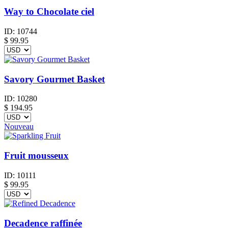
Way to Chocolate ciel
ID:
10744
$
99.95
Savory Gourmet Basket
ID:
10280
$
194.95
Nouveau
Fruit mousseux
ID:
10111
$
99.95
Decadence raffinée