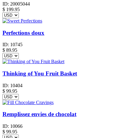
ID:
20005044
$
199.95
Perfections doux
ID:
10745
$
89.95
Thinking of You Fruit Basket
ID:
10404
$
99.95
Remplissez envies de chocolat
ID:
10066
$
99.95