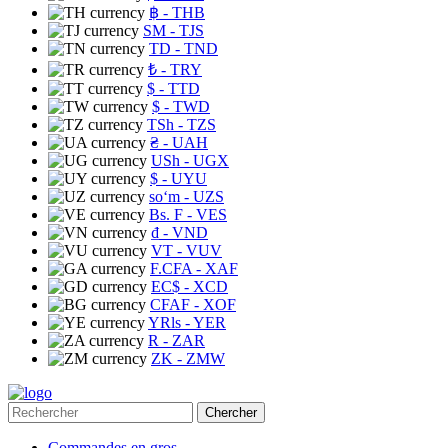
฿
- THB
ЅМ
- TJS
TD
- TND
₺
- TRY
$
- TTD
$
- TWD
TSh
- TZS
₴
- UAH
USh
- UGX
$
- UYU
soʻm
- UZS
Bs. F
- VES
₫
- VND
VT
- VUV
F.CFA
- XAF
EC$
- XCD
CFAF
- XOF
YRls
- YER
R
- ZAR
ZK
- ZMW
Chercher
Commandes en gros