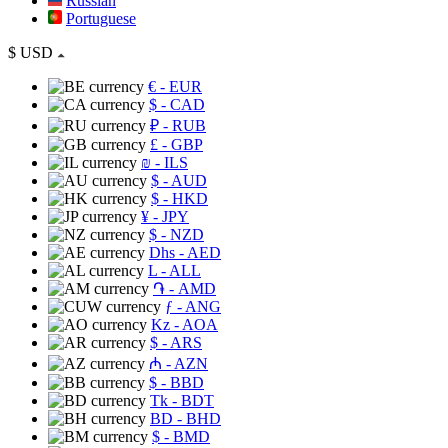
Russian
Portuguese
$
USD
€
- EUR
$
- CAD
₽
- RUB
£
- GBP
₪
- ILS
$
- AUD
$
- HKD
¥
- JPY
$
- NZD
Dhs
- AED
L
- ALL
֏
- AMD
ƒ
- ANG
Kz
- AOA
$
- ARS
₼
- AZN
$
- BBD
Tk
- BDT
BD
- BHD
$
- BMD