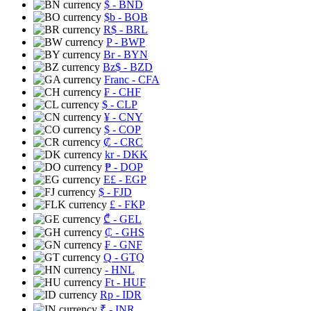
$
- BND
$b
- BOB
R$
- BRL
P
- BWP
Br
- BYN
Bz$
- BZD
Franc
- CFA
₣
- CHF
$
- CLP
¥
- CNY
$
- COP
₡
- CRC
kr
- DKK
₱
- DOP
E£
- EGP
$
- FJD
£
- FKP
₾
- GEL
₵
- GHS
₣
- GNF
Q
- GTQ
- HNL
Ft
- HUF
Rp
- IDR
₹
- INR