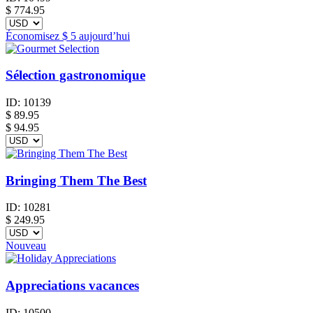
$
774.95
Économisez
$ 5
aujourd’hui
Sélection gastronomique
ID:
10139
$
89.95
$ 94.95
Bringing Them The Best
ID:
10281
$
249.95
Nouveau
Appreciations vacances
ID:
10500