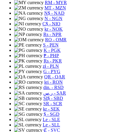
RM
- MYR
MT
- MZN
N$
- NAD
N
- NGN
C$
- NIO
kr
- NOK
Rs
- NPR
RO
- OMR
S
- PEN
K
- PGK
₱
- PHP
Rs
- PKR
zł
- PLN
G
- PYG
QR
- QAR
lei
- RON
din.
- RSD
ر.س
- SAR
SI$
- SBD
SR
- SCR
kr
- SEK
$
- SGD
Le
- SLE
Le
- SLL
₡
- SVC