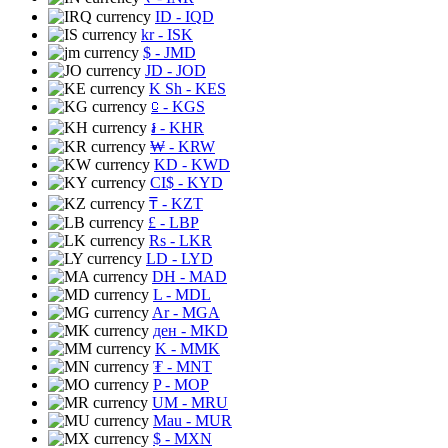
ID
- IQD
kr
- ISK
$
- JMD
JD
- JOD
K Sh
- KES
⃀
- KGS
៛
- KHR
₩
- KRW
KD
- KWD
CI$
- KYD
₸
- KZT
£
- LBP
Rs
- LKR
LD
- LYD
DH
- MAD
L
- MDL
Ar
- MGA
ден
- MKD
K
- MMK
₮
- MNT
P
- MOP
UM
- MRU
Mau
- MUR
$
- MXN