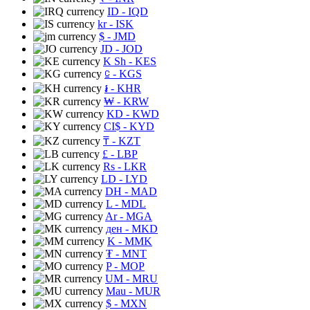
ID
- IQD
kr
- ISK
$
- JMD
JD
- JOD
K Sh
- KES
⃀
- KGS
៛
- KHR
₩
- KRW
KD
- KWD
CI$
- KYD
₸
- KZT
£
- LBP
Rs
- LKR
LD
- LYD
DH
- MAD
L
- MDL
Ar
- MGA
ден
- MKD
K
- MMK
₮
- MNT
P
- MOP
UM
- MRU
Mau
- MUR
$
- MXN