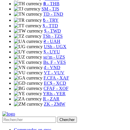
฿
- THB
ЅМ
- TJS
TD
- TND
₺
- TRY
$
- TTD
$
- TWD
TSh
- TZS
₴
- UAH
USh
- UGX
$
- UYU
soʻm
- UZS
Bs. F
- VES
₫
- VND
VT
- VUV
F.CFA
- XAF
EC$
- XCD
CFAF
- XOF
YRls
- YER
R
- ZAR
ZK
- ZMW
Chercher
Commandes en gros