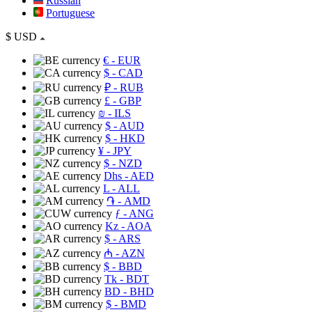
Russian
Portuguese
$
USD
€
- EUR
$
- CAD
₽
- RUB
£
- GBP
₪
- ILS
$
- AUD
$
- HKD
¥
- JPY
$
- NZD
Dhs
- AED
L
- ALL
֏
- AMD
ƒ
- ANG
Kz
- AOA
$
- ARS
₼
- AZN
$
- BBD
Tk
- BDT
BD
- BHD
$
- BMD