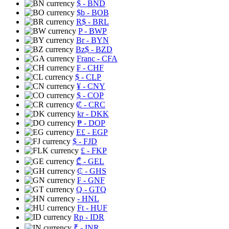
$
- BND
$b
- BOB
R$
- BRL
P
- BWP
Br
- BYN
Bz$
- BZD
Franc
- CFA
₣
- CHF
$
- CLP
¥
- CNY
$
- COP
₡
- CRC
kr
- DKK
₱
- DOP
E£
- EGP
$
- FJD
£
- FKP
₾
- GEL
₵
- GHS
₣
- GNF
Q
- GTQ
- HNL
Ft
- HUF
Rp
- IDR
₹
- INR