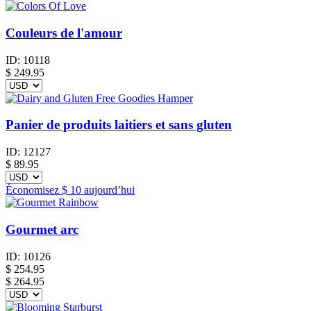
Couleurs de l'amour
ID:
10118
$
249.95
Panier de produits laitiers et sans gluten
ID:
12127
$
89.95
Économisez
$ 10
aujourd’hui
Gourmet arc
ID:
10126
$
254.95
$ 264.95