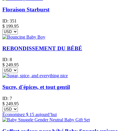
Floraison Starburst
ID:
351
$
199.95
REBONDISSEMENT DU BÉBÉ
ID:
8
$
249.95
Sucre, d'épices, et tout gentil
ID:
7
$
249.95
Économisez
$ 15
aujourd’hui