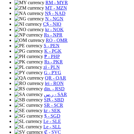
RM
- MYR
MT
- MZN
N$
- NAD
N
- NGN
C$
- NIO
kr
- NOK
Rs
- NPR
RO
- OMR
S
- PEN
K
- PGK
₱
- PHP
Rs
- PKR
zł
- PLN
G
- PYG
QR
- QAR
lei
- RON
din.
- RSD
ر.س
- SAR
SI$
- SBD
SR
- SCR
kr
- SEK
$
- SGD
Le
- SLE
Le
- SLL
₡
- SVC