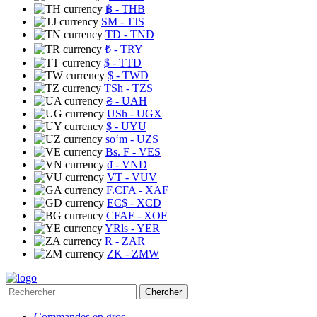
฿
- THB
ЅМ
- TJS
TD
- TND
₺
- TRY
$
- TTD
$
- TWD
TSh
- TZS
₴
- UAH
USh
- UGX
$
- UYU
soʻm
- UZS
Bs. F
- VES
₫
- VND
VT
- VUV
F.CFA
- XAF
EC$
- XCD
CFAF
- XOF
YRls
- YER
R
- ZAR
ZK
- ZMW
Chercher
Commandes en gros