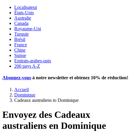
Localisateur
États-Unis
Australie
Canada
Royaume-Uni
Turquie
Brésil
France
Chine
Suisse
Emirats-arabes-unis
200 pays A-Z
Abonnez-vous
à notre newsletter et obtenez
10% de réduction
!
Accueil
Dominique
Cadeaux australiens to Dominique
Envoyez des Cadeaux
australiens en Dominique