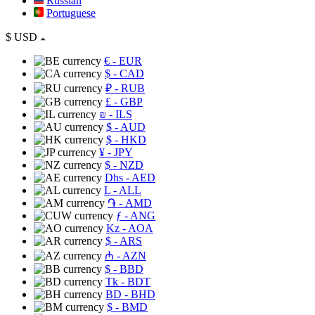
Russian
Portuguese
$
USD
€
- EUR
$
- CAD
₽
- RUB
£
- GBP
₪
- ILS
$
- AUD
$
- HKD
¥
- JPY
$
- NZD
Dhs
- AED
L
- ALL
֏
- AMD
ƒ
- ANG
Kz
- AOA
$
- ARS
₼
- AZN
$
- BBD
Tk
- BDT
BD
- BHD
$
- BMD