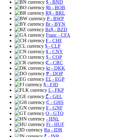
$
- BND
$b
- BOB
R$
- BRL
P
- BWP
Br
- BYN
Bz$
- BZD
Franc
- CFA
₣
- CHF
$
- CLP
¥
- CNY
$
- COP
₡
- CRC
kr
- DKK
₱
- DOP
E£
- EGP
$
- FJD
£
- FKP
₾
- GEL
₵
- GHS
₣
- GNF
Q
- GTQ
- HNL
Ft
- HUF
Rp
- IDR
₹
- INR