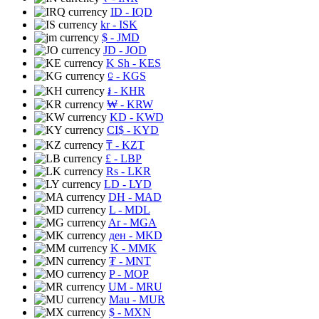
ID
- IQD
kr
- ISK
$
- JMD
JD
- JOD
K Sh
- KES
⃀
- KGS
៛
- KHR
₩
- KRW
KD
- KWD
CI$
- KYD
₸
- KZT
£
- LBP
Rs
- LKR
LD
- LYD
DH
- MAD
L
- MDL
Ar
- MGA
ден
- MKD
K
- MMK
₮
- MNT
P
- MOP
UM
- MRU
Mau
- MUR
$
- MXN