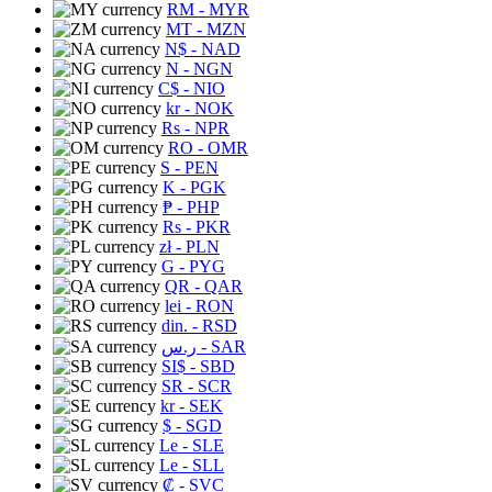
RM
- MYR
MT
- MZN
N$
- NAD
N
- NGN
C$
- NIO
kr
- NOK
Rs
- NPR
RO
- OMR
S
- PEN
K
- PGK
₱
- PHP
Rs
- PKR
zł
- PLN
G
- PYG
QR
- QAR
lei
- RON
din.
- RSD
ر.س
- SAR
SI$
- SBD
SR
- SCR
kr
- SEK
$
- SGD
Le
- SLE
Le
- SLL
₡
- SVC