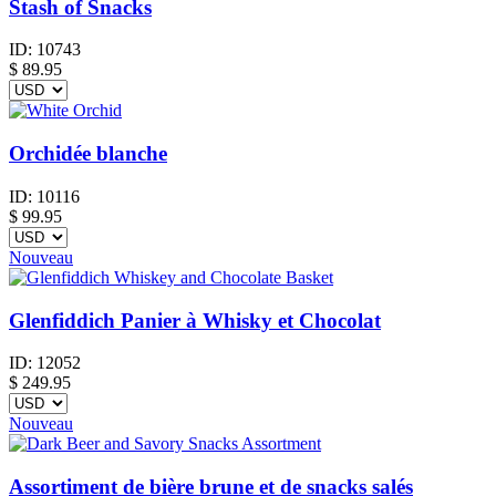
Stash of Snacks
ID:
10743
$
89.95
Orchidée blanche
ID:
10116
$
99.95
Nouveau
Glenfiddich Panier à Whisky et Chocolat
ID:
12052
$
249.95
Nouveau
Assortiment de bière brune et de snacks salés