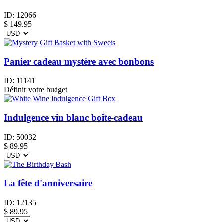
ID:
12066
$
149.95
Panier cadeau mystère avec bonbons
ID:
11141
Définir votre budget
Indulgence vin blanc boîte-cadeau
ID:
50032
$
89.95
La fête d'anniversaire
ID:
12135
$
89.95