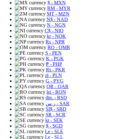
$
- MXN
RM
- MYR
MT
- MZN
N$
- NAD
N
- NGN
C$
- NIO
kr
- NOK
Rs
- NPR
RO
- OMR
S
- PEN
K
- PGK
₱
- PHP
Rs
- PKR
zł
- PLN
G
- PYG
QR
- QAR
lei
- RON
din.
- RSD
ر.س
- SAR
SI$
- SBD
SR
- SCR
kr
- SEK
$
- SGD
Le
- SLE
Le
- SLL