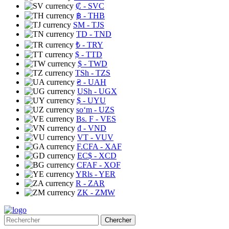
₡
- SVC
฿
- THB
ЅМ
- TJS
TD
- TND
₺
- TRY
$
- TTD
$
- TWD
TSh
- TZS
₴
- UAH
USh
- UGX
$
- UYU
soʻm
- UZS
Bs. F
- VES
₫
- VND
VT
- VUV
F.CFA
- XAF
EC$
- XCD
CFAF
- XOF
YRls
- YER
R
- ZAR
ZK
- ZMW
Chercher