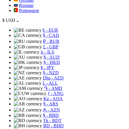
German
Russian
Portuguese
$
USD
€
- EUR
$
- CAD
₽
- RUB
£
- GBP
₪
- ILS
$
- AUD
$
- HKD
¥
- JPY
$
- NZD
Dhs
- AED
L
- ALL
֏
- AMD
ƒ
- ANG
Kz
- AOA
$
- ARS
₼
- AZN
$
- BBD
Tk
- BDT
BD
- BHD