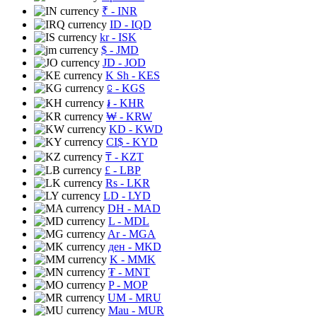
₹
- INR
ID
- IQD
kr
- ISK
$
- JMD
JD
- JOD
K Sh
- KES
⃀
- KGS
៛
- KHR
₩
- KRW
KD
- KWD
CI$
- KYD
₸
- KZT
£
- LBP
Rs
- LKR
LD
- LYD
DH
- MAD
L
- MDL
Ar
- MGA
ден
- MKD
K
- MMK
₮
- MNT
P
- MOP
UM
- MRU
Mau
- MUR