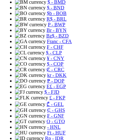
$
- BMD
$
- BND
$b
- BOB
R$
- BRL
P
- BWP
Br
- BYN
Bz$
- BZD
Franc
- CFA
₣
- CHF
$
- CLP
¥
- CNY
$
- COP
₡
- CRC
kr
- DKK
₱
- DOP
E£
- EGP
$
- FJD
£
- FKP
₾
- GEL
₵
- GHS
₣
- GNF
Q
- GTQ
- HNL
Ft
- HUF
Rp
- IDR