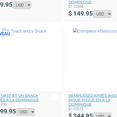
DOMINIQUE
9.95
ID:
12066
$
149.95
VEAU
TOAST ET UN SNACK
REMPLISSEZ APRÈS-MID
RÉS À LA DOMINIQUE
PIQUE-NIQUE EN À LA
DOMINIQUE
0730
ID:
10015
99.95
$
344.95