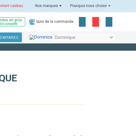
istant cadeau
Nos marques
Pourquoi nous choisir
des en gros
Suivi de la commande
tils complète
D’AFFAIRES
IQUE