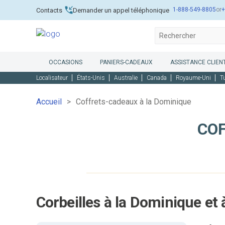
1-888-549-8805
or
+
Contacts
Demander un appel téléphonique
OCCASIONS
PANIERS-CADEAUX
ASSISTANCE CLIENT
Localisateur
États-Unis
Australie
Canada
Royaume-Uni
T
Accueil
Coffrets-cadeaux à la Dominique
COF
Corbeilles à la Dominique et à