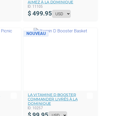
AIMEZ À LA DOMINIQUE
ID:
11105
$
499.95
NOUVEAU
I
LA VITAMINE D BOOSTER
COMMANDER LIVRÉS À LA
DOMINIQUE
ID:
10257
$
99.95