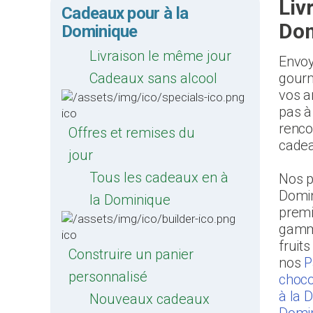
Liv
Cadeaux pour à la
Do
Dominique
Livraison le même jour
Envoy
Cadeaux sans alcool
gourm
vos a
pas à
renco
Offres et remises du
cadea
jour
Tous les cadeaux en à
Nos p
Domin
la Dominique
premi
gamme
fruit
Construire un panier
nos
P
personnalisé
choco
à la 
Nouveaux cadeaux