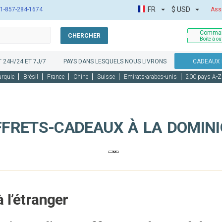
FR
$
USD
1-857-284-1674
Ass
Comman
CHERCHER
Boîte à ou
 24H/24 ET 7J/7
PAYS DANS LESQUELS NOUS LIVRONS
CADEAUX 
urquie
Brésil
France
Chine
Suisse
Emirats-arabes-unis
200 pays A-Z
FRETS-CADEAUX À LA DOMIN
 l’étranger