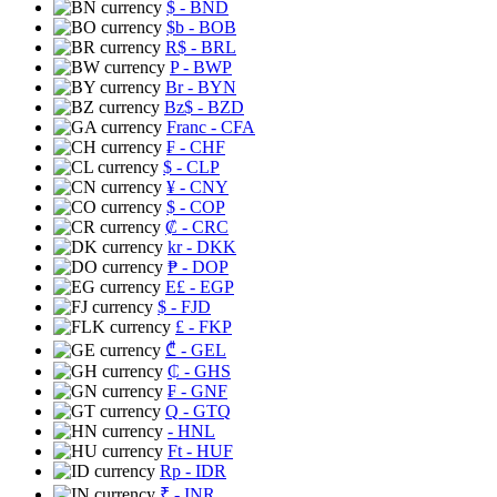
$
- BND
$b
- BOB
R$
- BRL
P
- BWP
Br
- BYN
Bz$
- BZD
Franc
- CFA
₣
- CHF
$
- CLP
¥
- CNY
$
- COP
₡
- CRC
kr
- DKK
₱
- DOP
E£
- EGP
$
- FJD
£
- FKP
₾
- GEL
₵
- GHS
₣
- GNF
Q
- GTQ
- HNL
Ft
- HUF
Rp
- IDR
₹
- INR