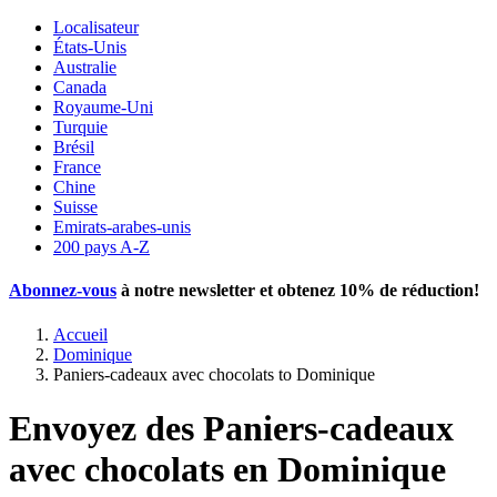
Localisateur
États-Unis
Australie
Canada
Royaume-Uni
Turquie
Brésil
France
Chine
Suisse
Emirats-arabes-unis
200 pays A-Z
Abonnez-vous
à notre newsletter et obtenez
10% de réduction
!
Accueil
Dominique
Paniers-cadeaux avec chocolats to Dominique
Envoyez des Paniers-cadeaux
avec chocolats en Dominique