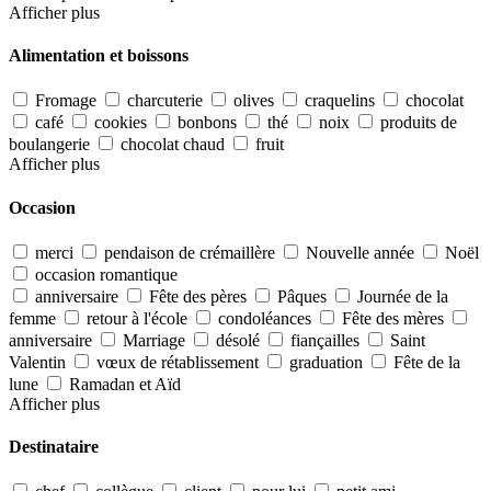
Afficher plus
Alimentation et boissons
Fromage
charcuterie
olives
craquelins
chocolat
café
cookies
bonbons
thé
noix
produits de
boulangerie
chocolat chaud
fruit
Afficher plus
Occasion
merci
pendaison de crémaillère
Nouvelle année
Noël
occasion romantique
anniversaire
Fête des pères
Pâques
Journée de la
femme
retour à l'école
condoléances
Fête des mères
anniversaire
Marriage
désolé
fiançailles
Saint
Valentin
vœux de rétablissement
graduation
Fête de la
lune
Ramadan et Aïd
Afficher plus
Destinataire