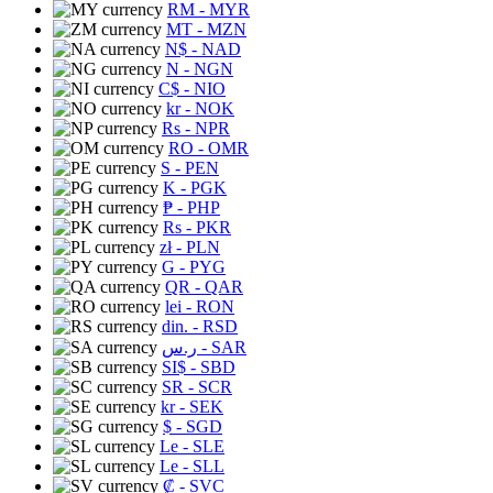
RM
- MYR
MT
- MZN
N$
- NAD
N
- NGN
C$
- NIO
kr
- NOK
Rs
- NPR
RO
- OMR
S
- PEN
K
- PGK
₱
- PHP
Rs
- PKR
zł
- PLN
G
- PYG
QR
- QAR
lei
- RON
din.
- RSD
ر.س
- SAR
SI$
- SBD
SR
- SCR
kr
- SEK
$
- SGD
Le
- SLE
Le
- SLL
₡
- SVC