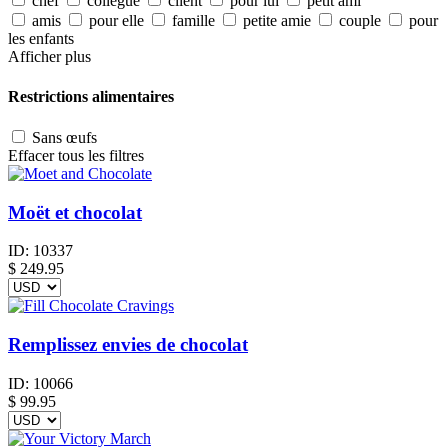
chef
collègue
client
pour lui
petit ami
amis
pour elle
famille
petite amie
couple
pour
les enfants
Afficher plus
Restrictions alimentaires
Sans œufs
Effacer tous les filtres
Moët et chocolat
ID:
10337
$
249.95
Remplissez envies de chocolat
ID:
10066
$
99.95