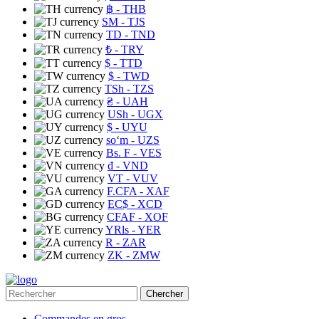
฿
- THB
ЅМ
- TJS
TD
- TND
₺
- TRY
$
- TTD
$
- TWD
TSh
- TZS
₴
- UAH
USh
- UGX
$
- UYU
soʻm
- UZS
Bs. F
- VES
₫
- VND
VT
- VUV
F.CFA
- XAF
EC$
- XCD
CFAF
- XOF
YRls
- YER
R
- ZAR
ZK
- ZMW
Chercher
Commandes en gros