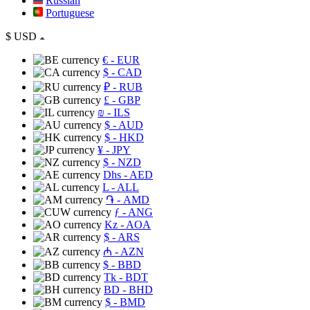
Russian
Portuguese
$
USD
€
- EUR
$
- CAD
₽
- RUB
£
- GBP
₪
- ILS
$
- AUD
$
- HKD
¥
- JPY
$
- NZD
Dhs
- AED
L
- ALL
֏
- AMD
ƒ
- ANG
Kz
- AOA
$
- ARS
₼
- AZN
$
- BBD
Tk
- BDT
BD
- BHD
$
- BMD