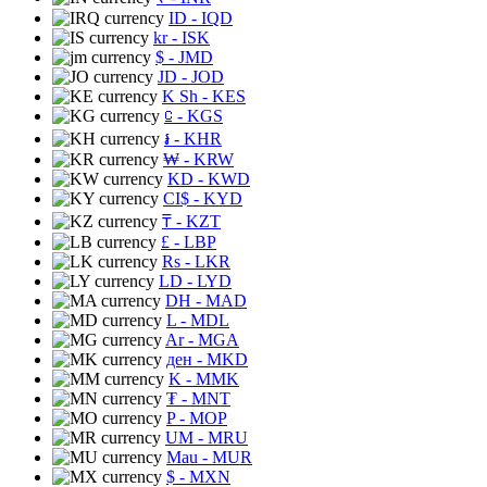
ID
- IQD
kr
- ISK
$
- JMD
JD
- JOD
K Sh
- KES
⃀
- KGS
៛
- KHR
₩
- KRW
KD
- KWD
CI$
- KYD
₸
- KZT
£
- LBP
Rs
- LKR
LD
- LYD
DH
- MAD
L
- MDL
Ar
- MGA
ден
- MKD
K
- MMK
₮
- MNT
P
- MOP
UM
- MRU
Mau
- MUR
$
- MXN