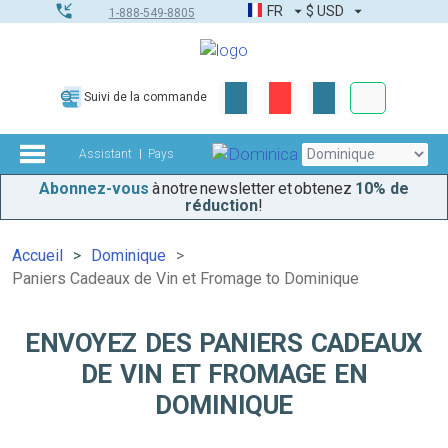
FR
$
USD
1-888-549-8805
Commandes
Suivi de la commande
Boîte à outils
Assistant
Pays
Abonnez-vous
à notre newsletter et obtenez
10% de
réduction
!
Accueil
Dominique
Paniers Cadeaux de Vin et Fromage to Dominique
ENVOYEZ DES PANIERS CADEAUX
DE VIN ET FROMAGE EN
DOMINIQUE