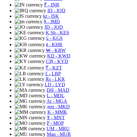
₹
- INR
ID
- IQD
kr
- ISK
$
- JMD
JD
- JOD
K Sh
- KES
⃀
- KGS
៛
- KHR
₩
- KRW
KD
- KWD
CI$
- KYD
₸
- KZT
£
- LBP
Rs
- LKR
LD
- LYD
DH
- MAD
L
- MDL
Ar
- MGA
ден
- MKD
K
- MMK
₮
- MNT
P
- MOP
UM
- MRU
Mau
- MUR