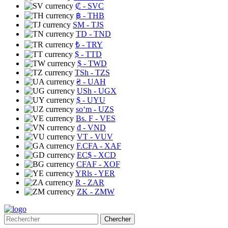
₡
- SVC
฿
- THB
ЅМ
- TJS
TD
- TND
₺
- TRY
$
- TTD
$
- TWD
TSh
- TZS
₴
- UAH
USh
- UGX
$
- UYU
soʻm
- UZS
Bs. F
- VES
₫
- VND
VT
- VUV
F.CFA
- XAF
EC$
- XCD
CFAF
- XOF
YRls
- YER
R
- ZAR
ZK
- ZMW
Chercher