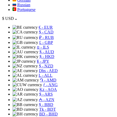
German
Russian
Portuguese
$
USD
€
- EUR
$
- CAD
₽
- RUB
£
- GBP
₪
- ILS
$
- AUD
$
- HKD
¥
- JPY
$
- NZD
Dhs
- AED
L
- ALL
֏
- AMD
ƒ
- ANG
Kz
- AOA
$
- ARS
₼
- AZN
$
- BBD
Tk
- BDT
BD
- BHD