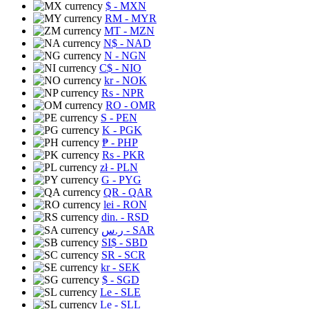
$
- MXN
RM
- MYR
MT
- MZN
N$
- NAD
N
- NGN
C$
- NIO
kr
- NOK
Rs
- NPR
RO
- OMR
S
- PEN
K
- PGK
₱
- PHP
Rs
- PKR
zł
- PLN
G
- PYG
QR
- QAR
lei
- RON
din.
- RSD
ر.س
- SAR
SI$
- SBD
SR
- SCR
kr
- SEK
$
- SGD
Le
- SLE
Le
- SLL