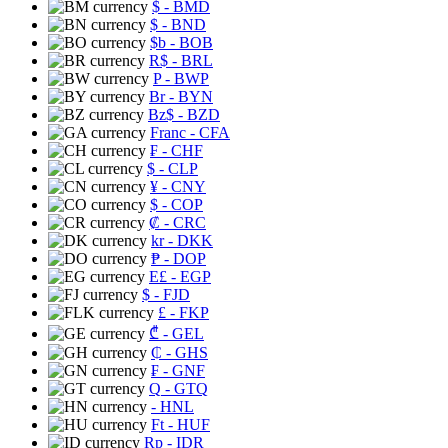
$
- BMD
$
- BND
$b
- BOB
R$
- BRL
P
- BWP
Br
- BYN
Bz$
- BZD
Franc
- CFA
₣
- CHF
$
- CLP
¥
- CNY
$
- COP
₡
- CRC
kr
- DKK
₱
- DOP
E£
- EGP
$
- FJD
£
- FKP
₾
- GEL
₵
- GHS
₣
- GNF
Q
- GTQ
- HNL
Ft
- HUF
Rp
- IDR