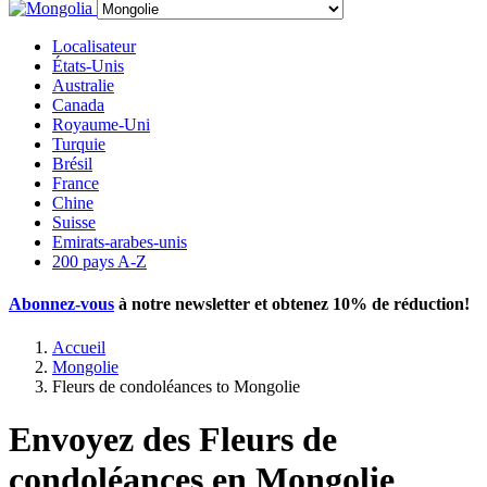
Localisateur
États-Unis
Australie
Canada
Royaume-Uni
Turquie
Brésil
France
Chine
Suisse
Emirats-arabes-unis
200 pays A-Z
Abonnez-vous
à notre newsletter et obtenez
10% de réduction
!
Accueil
Mongolie
Fleurs de condoléances to Mongolie
Envoyez des Fleurs de
condoléances en Mongolie