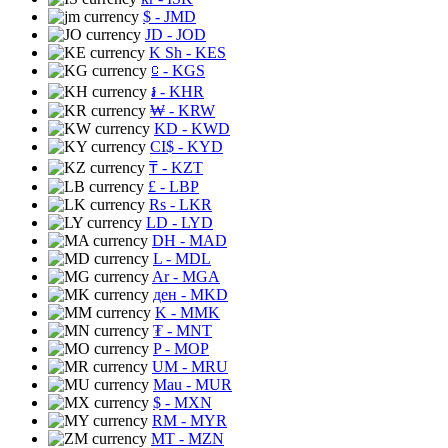
$
- JMD
JD
- JOD
K Sh
- KES
⃀
- KGS
៛
- KHR
₩
- KRW
KD
- KWD
CI$
- KYD
₸
- KZT
£
- LBP
Rs
- LKR
LD
- LYD
DH
- MAD
L
- MDL
Ar
- MGA
ден
- MKD
K
- MMK
₮
- MNT
P
- MOP
UM
- MRU
Mau
- MUR
$
- MXN
RM
- MYR
MT
- MZN