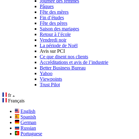
Journée des femmes
Pâques
Fête des mères
Fin d’études
Fête des pères
Saison des mariages
Retour à l’école
Vendredi noir
La période de Noël
Avis sur PCI
Ce que disent nos clients
Accréditations et avis de l’industrie
Better Business Bureau
Yahoo
Viewpoints
Trust Pilot
fr
Français
English
Spanish
German
Russian
Portuguese