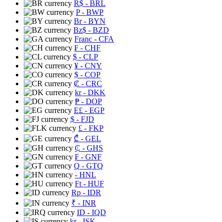
R$
- BRL
P
- BWP
Br
- BYN
Bz$
- BZD
Franc
- CFA
₣
- CHF
$
- CLP
¥
- CNY
$
- COP
₡
- CRC
kr
- DKK
₱
- DOP
E£
- EGP
$
- FJD
£
- FKP
₾
- GEL
₵
- GHS
₣
- GNF
Q
- GTQ
- HNL
Ft
- HUF
Rp
- IDR
₹
- INR
ID
- IQD
kr
- ISK