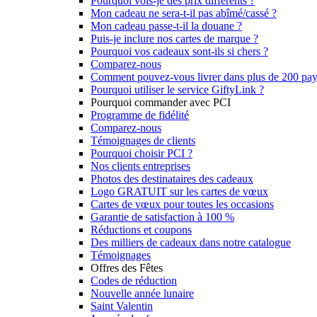
Pourquoi vois-je des prix différents ?
Mon cadeau ne sera-t-il pas abîmé/cassé ?
Mon cadeau passe-t-il la douane ?
Puis-je inclure nos cartes de marque ?
Pourquoi vos cadeaux sont-ils si chers ?
Comparez-nous
Comment pouvez-vous livrer dans plus de 200 pay
Pourquoi utiliser le service GiftyLink ?
Pourquoi commander avec PCI
Programme de fidélité
Comparez-nous
Témoignages de clients
Pourquoi choisir PCI ?
Nos clients entreprises
Photos des destinataires des cadeaux
Logo GRATUIT sur les cartes de vœux
Cartes de vœux pour toutes les occasions
Garantie de satisfaction à 100 %
Réductions et coupons
Des milliers de cadeaux dans notre catalogue
Témoignages
Offres des Fêtes
Codes de réduction
Nouvelle année lunaire
Saint Valentin