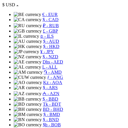
$
USD
€
- EUR
$
- CAD
₽
- RUB
£
- GBP
₪
- ILS
$
- AUD
$
- HKD
¥
- JPY
$
- NZD
Dhs
- AED
L
- ALL
֏
- AMD
ƒ
- ANG
Kz
- AOA
$
- ARS
₼
- AZN
$
- BBD
Tk
- BDT
BD
- BHD
$
- BMD
$
- BND
$b
- BOB