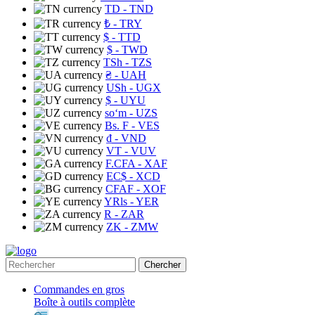
TD
- TND
₺
- TRY
$
- TTD
$
- TWD
TSh
- TZS
₴
- UAH
USh
- UGX
$
- UYU
soʻm
- UZS
Bs. F
- VES
₫
- VND
VT
- VUV
F.CFA
- XAF
EC$
- XCD
CFAF
- XOF
YRls
- YER
R
- ZAR
ZK
- ZMW
Chercher
Commandes en gros
Boîte à outils complète