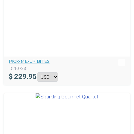
PICK-ME-UP BITES
ID:
10733
$
229.95