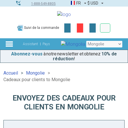
FR
$
USD
1-888-549-8805
Commandes
Suivi de la commande
Boîte à outils
Assistant
Pays
Abonnez-vous
à notre newsletter et obtenez
10% de
réduction
!
Accueil
Mongolie
Cadeaux pour clients to Mongolie
ENVOYEZ DES CADEAUX POUR
CLIENTS EN MONGOLIE