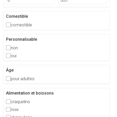
Comestible
comestible
Personnalisable
non
oui
Âge
pour adultes
Alimentation et boissons
craquelins
noix