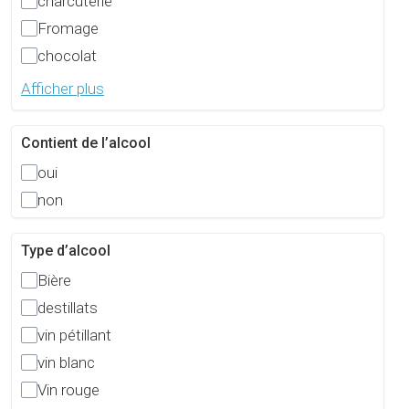
charcuterie
Fromage
chocolat
Afficher plus
Contient de l’alcool
oui
non
Type d’alcool
Bière
destillats
vin pétillant
vin blanc
Vin rouge