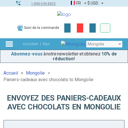
FR
$
USD
1-888-549-8805
Commandes
Suivi de la commande
Boîte à outils
Assistant
Pays
Abonnez-vous
à notre newsletter et obtenez
10% de
réduction
!
Accueil
Mongolie
Paniers-cadeaux avec chocolats to Mongolie
ENVOYEZ DES PANIERS-CADEAUX
AVEC CHOCOLATS EN MONGOLIE