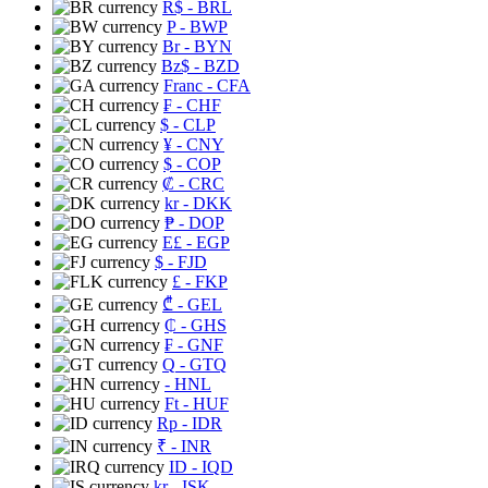
R$
- BRL
P
- BWP
Br
- BYN
Bz$
- BZD
Franc
- CFA
₣
- CHF
$
- CLP
¥
- CNY
$
- COP
₡
- CRC
kr
- DKK
₱
- DOP
E£
- EGP
$
- FJD
£
- FKP
₾
- GEL
₵
- GHS
₣
- GNF
Q
- GTQ
- HNL
Ft
- HUF
Rp
- IDR
₹
- INR
ID
- IQD
kr
- ISK