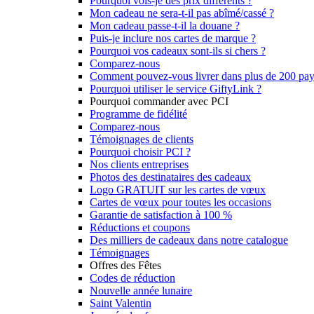
Pourquoi vois-je des prix différents ?
Mon cadeau ne sera-t-il pas abîmé/cassé ?
Mon cadeau passe-t-il la douane ?
Puis-je inclure nos cartes de marque ?
Pourquoi vos cadeaux sont-ils si chers ?
Comparez-nous
Comment pouvez-vous livrer dans plus de 200 pay
Pourquoi utiliser le service GiftyLink ?
Pourquoi commander avec PCI
Programme de fidélité
Comparez-nous
Témoignages de clients
Pourquoi choisir PCI ?
Nos clients entreprises
Photos des destinataires des cadeaux
Logo GRATUIT sur les cartes de vœux
Cartes de vœux pour toutes les occasions
Garantie de satisfaction à 100 %
Réductions et coupons
Des milliers de cadeaux dans notre catalogue
Témoignages
Offres des Fêtes
Codes de réduction
Nouvelle année lunaire
Saint Valentin