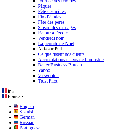
Journée des femmes
Pâques
Fête des mères
Fin d’études
Fête des pères
Saison des mariages
Retour à l’école
Vendredi noir
La période de Noël
Avis sur PCI
Ce que disent nos clients
Accréditations et avis de l’industrie
Better Business Bureau
Yahoo
Viewpoints
Trust Pilot
fr
Français
English
Spanish
German
Russian
Portuguese