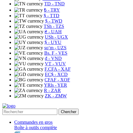
TD
- TND
₺
- TRY
$
- TTD
$
- TWD
TSh
- TZS
₴
- UAH
USh
- UGX
$
- UYU
soʻm
- UZS
Bs. F
- VES
₫
- VND
VT
- VUV
F.CFA
- XAF
EC$
- XCD
CFAF
- XOF
YRls
- YER
R
- ZAR
ZK
- ZMW
Chercher
Commandes en gros
Boîte à outils complète