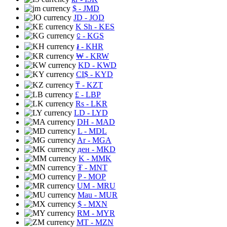
$
- JMD
JD
- JOD
K Sh
- KES
⃀
- KGS
៛
- KHR
₩
- KRW
KD
- KWD
CI$
- KYD
₸
- KZT
£
- LBP
Rs
- LKR
LD
- LYD
DH
- MAD
L
- MDL
Ar
- MGA
ден
- MKD
K
- MMK
₮
- MNT
P
- MOP
UM
- MRU
Mau
- MUR
$
- MXN
RM
- MYR
MT
- MZN