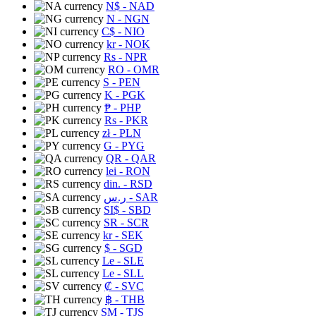
N$
- NAD
N
- NGN
C$
- NIO
kr
- NOK
Rs
- NPR
RO
- OMR
S
- PEN
K
- PGK
₱
- PHP
Rs
- PKR
zł
- PLN
G
- PYG
QR
- QAR
lei
- RON
din.
- RSD
ر.س
- SAR
SI$
- SBD
SR
- SCR
kr
- SEK
$
- SGD
Le
- SLE
Le
- SLL
₡
- SVC
฿
- THB
ЅМ
- TJS