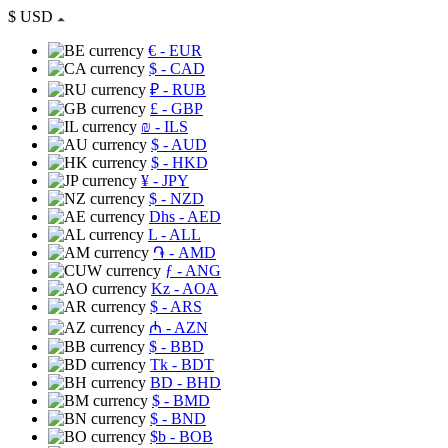
$
USD
€
- EUR
$
- CAD
₽
- RUB
£
- GBP
₪
- ILS
$
- AUD
$
- HKD
¥
- JPY
$
- NZD
Dhs
- AED
L
- ALL
֏
- AMD
ƒ
- ANG
Kz
- AOA
$
- ARS
₼
- AZN
$
- BBD
Tk
- BDT
BD
- BHD
$
- BMD
$
- BND
$b
- BOB