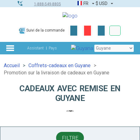
FR
$
USD
1-888-549-8805
Commandes
Suivi de la commande
Boîte à outils
Assistant
Pays
Accueil
Coffrets-cadeaux en Guyane
Promotion sur la livraison de cadeaux en Guyane
CADEAUX AVEC REMISE EN
GUYANE
FILTRE