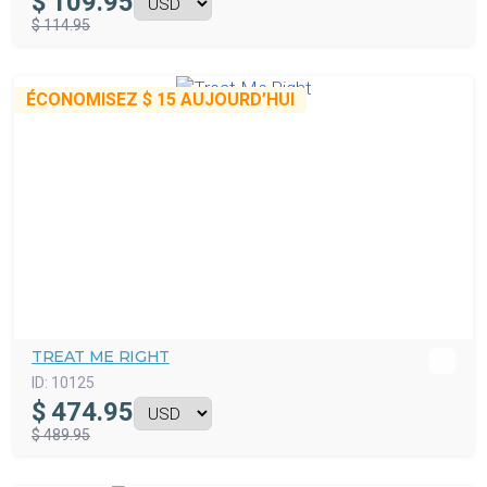
$
109.95
$ 114.95
ÉCONOMISEZ
$ 15
AUJOURD’HUI
TREAT ME RIGHT
ID:
10125
$
474.95
$ 489.95