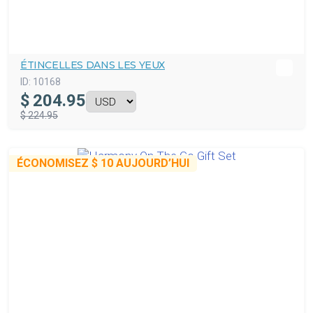
ÉTINCELLES DANS LES YEUX
ID:
10168
$
204.95
$ 224.95
ÉCONOMISEZ
$ 10
AUJOURD’HUI