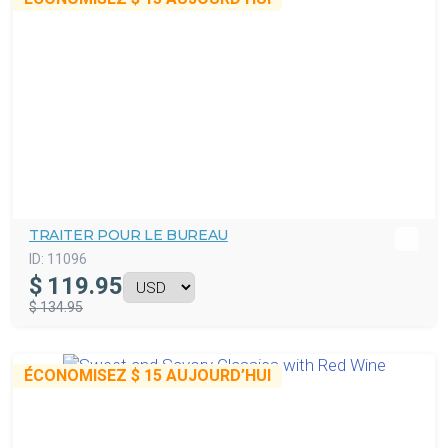
TRAITER POUR LE BUREAU
ID:
11096
$
119.95
$ 134.95
ÉCONOMISEZ
$ 15
AUJOURD’HUI