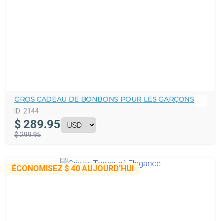
GROS CADEAU DE BONBONS POUR LES GARÇONS
ID:
2144
$
289.95
$ 299.95
ÉCONOMISEZ
$ 40
AUJOURD’HUI