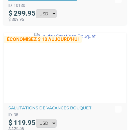
ID:
10130
$
299.95
$ 309.95
ÉCONOMISEZ
$ 10
AUJOURD’HUI
SALUTATIONS DE VACANCES BOUQUET
ID:
38
$
119.95
$ 129.95