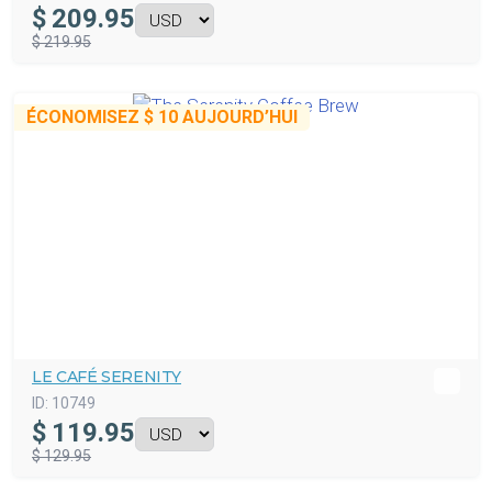
$
209.95
$ 219.95
ÉCONOMISEZ
$ 10
AUJOURD’HUI
LE CAFÉ SERENITY
ID:
10749
$
119.95
$ 129.95