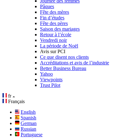
Journée des femmes
Pâques
Fête des mères
Fin d’études
Fête des pères
Saison des mariages
Retour à l’école
Vendredi noir
La période de Noël
Avis sur PCI
Ce que disent nos clients
Accréditations et avis de l’industrie
Better Business Bureau
Yahoo
Viewpoints
Trust Pilot
fr
Français
English
Spanish
German
Russian
Portuguese