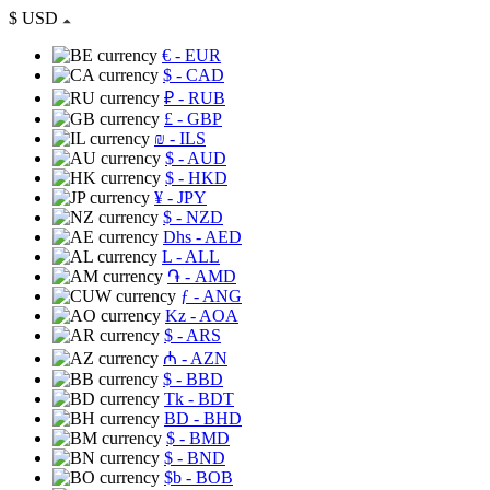
$
USD
€
- EUR
$
- CAD
₽
- RUB
£
- GBP
₪
- ILS
$
- AUD
$
- HKD
¥
- JPY
$
- NZD
Dhs
- AED
L
- ALL
֏
- AMD
ƒ
- ANG
Kz
- AOA
$
- ARS
₼
- AZN
$
- BBD
Tk
- BDT
BD
- BHD
$
- BMD
$
- BND
$b
- BOB