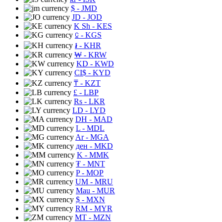
$
- JMD
JD
- JOD
K Sh
- KES
⃀
- KGS
៛
- KHR
₩
- KRW
KD
- KWD
CI$
- KYD
₸
- KZT
£
- LBP
Rs
- LKR
LD
- LYD
DH
- MAD
L
- MDL
Ar
- MGA
ден
- MKD
K
- MMK
₮
- MNT
P
- MOP
UM
- MRU
Mau
- MUR
$
- MXN
RM
- MYR
MT
- MZN