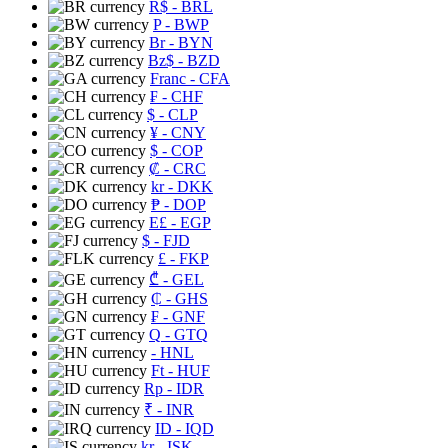
R$
- BRL
P
- BWP
Br
- BYN
Bz$
- BZD
Franc
- CFA
₣
- CHF
$
- CLP
¥
- CNY
$
- COP
₡
- CRC
kr
- DKK
₱
- DOP
E£
- EGP
$
- FJD
£
- FKP
₾
- GEL
₵
- GHS
₣
- GNF
Q
- GTQ
- HNL
Ft
- HUF
Rp
- IDR
₹
- INR
ID
- IQD
kr
- ISK