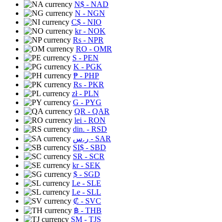
N$
- NAD
N
- NGN
C$
- NIO
kr
- NOK
Rs
- NPR
RO
- OMR
S
- PEN
K
- PGK
₱
- PHP
Rs
- PKR
zł
- PLN
G
- PYG
QR
- QAR
lei
- RON
din.
- RSD
ر.س
- SAR
SI$
- SBD
SR
- SCR
kr
- SEK
$
- SGD
Le
- SLE
Le
- SLL
₡
- SVC
฿
- THB
ЅМ
- TJS