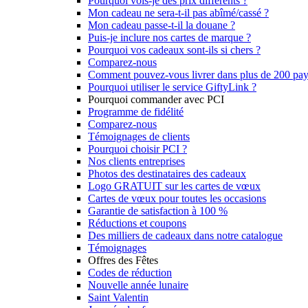
Pourquoi vois-je des prix différents ?
Mon cadeau ne sera-t-il pas abîmé/cassé ?
Mon cadeau passe-t-il la douane ?
Puis-je inclure nos cartes de marque ?
Pourquoi vos cadeaux sont-ils si chers ?
Comparez-nous
Comment pouvez-vous livrer dans plus de 200 pay
Pourquoi utiliser le service GiftyLink ?
Pourquoi commander avec PCI
Programme de fidélité
Comparez-nous
Témoignages de clients
Pourquoi choisir PCI ?
Nos clients entreprises
Photos des destinataires des cadeaux
Logo GRATUIT sur les cartes de vœux
Cartes de vœux pour toutes les occasions
Garantie de satisfaction à 100 %
Réductions et coupons
Des milliers de cadeaux dans notre catalogue
Témoignages
Offres des Fêtes
Codes de réduction
Nouvelle année lunaire
Saint Valentin