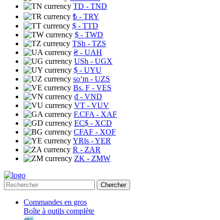
TD
- TND
₺
- TRY
$
- TTD
$
- TWD
TSh
- TZS
₴
- UAH
USh
- UGX
$
- UYU
soʻm
- UZS
Bs. F
- VES
₫
- VND
VT
- VUV
F.CFA
- XAF
EC$
- XCD
CFAF
- XOF
YRls
- YER
R
- ZAR
ZK
- ZMW
Chercher
Commandes en gros
Boîte à outils complète