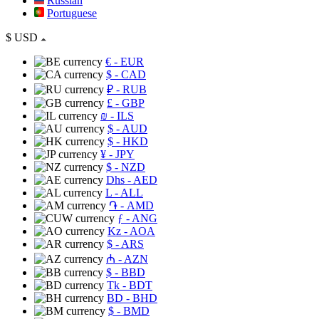
Russian
Portuguese
$
USD
€
- EUR
$
- CAD
₽
- RUB
£
- GBP
₪
- ILS
$
- AUD
$
- HKD
¥
- JPY
$
- NZD
Dhs
- AED
L
- ALL
֏
- AMD
ƒ
- ANG
Kz
- AOA
$
- ARS
₼
- AZN
$
- BBD
Tk
- BDT
BD
- BHD
$
- BMD