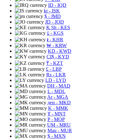
ID
- IQD
kr
- ISK
$
- JMD
JD
- JOD
K Sh
- KES
⃀
- KGS
៛
- KHR
₩
- KRW
KD
- KWD
CI$
- KYD
₸
- KZT
£
- LBP
Rs
- LKR
LD
- LYD
DH
- MAD
L
- MDL
Ar
- MGA
ден
- MKD
K
- MMK
₮
- MNT
P
- MOP
UM
- MRU
Mau
- MUR
$
- MXN