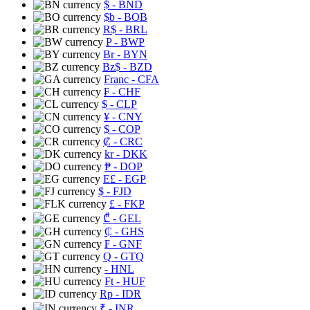
$
- BND
$b
- BOB
R$
- BRL
P
- BWP
Br
- BYN
Bz$
- BZD
Franc
- CFA
₣
- CHF
$
- CLP
¥
- CNY
$
- COP
₡
- CRC
kr
- DKK
₱
- DOP
E£
- EGP
$
- FJD
£
- FKP
₾
- GEL
₵
- GHS
₣
- GNF
Q
- GTQ
- HNL
Ft
- HUF
Rp
- IDR
₹
- INR