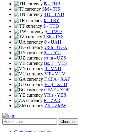
฿
- THB
ЅМ
- TJS
TD
- TND
₺
- TRY
$
- TTD
$
- TWD
TSh
- TZS
₴
- UAH
USh
- UGX
$
- UYU
soʻm
- UZS
Bs. F
- VES
₫
- VND
VT
- VUV
F.CFA
- XAF
EC$
- XCD
CFAF
- XOF
YRls
- YER
R
- ZAR
ZK
- ZMW
Chercher
Commandes en gros