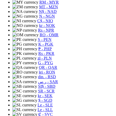
RM
- MYR
MT
- MZN
N$
- NAD
N
- NGN
C$
- NIO
kr
- NOK
Rs
- NPR
RO
- OMR
S
- PEN
K
- PGK
₱
- PHP
Rs
- PKR
zł
- PLN
G
- PYG
QR
- QAR
lei
- RON
din.
- RSD
ر.س
- SAR
SI$
- SBD
SR
- SCR
kr
- SEK
$
- SGD
Le
- SLE
Le
- SLL
₡
- SVC