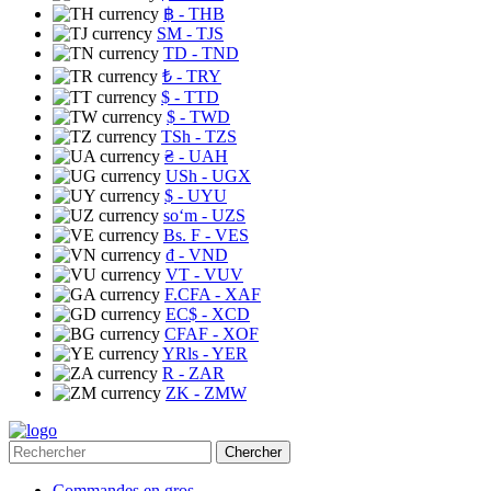
฿
- THB
ЅМ
- TJS
TD
- TND
₺
- TRY
$
- TTD
$
- TWD
TSh
- TZS
₴
- UAH
USh
- UGX
$
- UYU
soʻm
- UZS
Bs. F
- VES
₫
- VND
VT
- VUV
F.CFA
- XAF
EC$
- XCD
CFAF
- XOF
YRls
- YER
R
- ZAR
ZK
- ZMW
Chercher
Commandes en gros