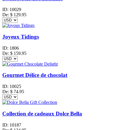
ID:
10029
De:
$
129.95
Joyeux Tidings
ID:
1806
De:
$
159.95
Gourmet Délice de chocolat
ID:
10025
De:
$
74.95
Collection de cadeaux Dolce Bella
ID:
10187