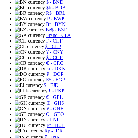
$
- BND
$b
- BOB
R$
- BRL
P
- BWP
Br
- BYN
Bz$
- BZD
Franc
- CFA
₣
- CHF
$
- CLP
¥
- CNY
$
- COP
₡
- CRC
kr
- DKK
₱
- DOP
E£
- EGP
$
- FJD
£
- FKP
₾
- GEL
₵
- GHS
₣
- GNF
Q
- GTQ
- HNL
Ft
- HUF
Rp
- IDR
₹
- INR