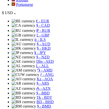
Russian
Portuguese
$
USD
€
- EUR
$
- CAD
₽
- RUB
£
- GBP
₪
- ILS
$
- AUD
$
- HKD
¥
- JPY
$
- NZD
Dhs
- AED
L
- ALL
֏
- AMD
ƒ
- ANG
Kz
- AOA
$
- ARS
₼
- AZN
$
- BBD
Tk
- BDT
BD
- BHD
$
- BMD