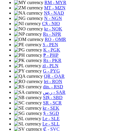
RM
- MYR
MT
- MZN
N$
- NAD
N
- NGN
C$
- NIO
kr
- NOK
Rs
- NPR
RO
- OMR
S
- PEN
K
- PGK
₱
- PHP
Rs
- PKR
zł
- PLN
G
- PYG
QR
- QAR
lei
- RON
din.
- RSD
ر.س
- SAR
SI$
- SBD
SR
- SCR
kr
- SEK
$
- SGD
Le
- SLE
Le
- SLL
₡
- SVC