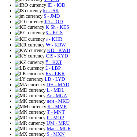
ID
- IQD
kr
- ISK
$
- JMD
JD
- JOD
K Sh
- KES
⃀
- KGS
៛
- KHR
₩
- KRW
KD
- KWD
CI$
- KYD
₸
- KZT
£
- LBP
Rs
- LKR
LD
- LYD
DH
- MAD
L
- MDL
Ar
- MGA
ден
- MKD
K
- MMK
₮
- MNT
P
- MOP
UM
- MRU
Mau
- MUR
$
- MXN