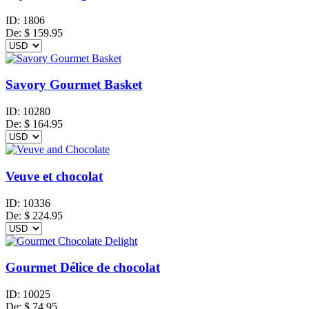
ID:
1806
De:
$
159.95
Savory Gourmet Basket
ID:
10280
De:
$
164.95
Veuve et chocolat
ID:
10336
De:
$
224.95
Gourmet Délice de chocolat
ID:
10025
De:
$
74.95