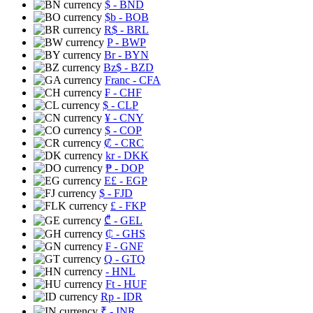
$
- BND
$b
- BOB
R$
- BRL
P
- BWP
Br
- BYN
Bz$
- BZD
Franc
- CFA
₣
- CHF
$
- CLP
¥
- CNY
$
- COP
₡
- CRC
kr
- DKK
₱
- DOP
E£
- EGP
$
- FJD
£
- FKP
₾
- GEL
₵
- GHS
₣
- GNF
Q
- GTQ
- HNL
Ft
- HUF
Rp
- IDR
₹
- INR