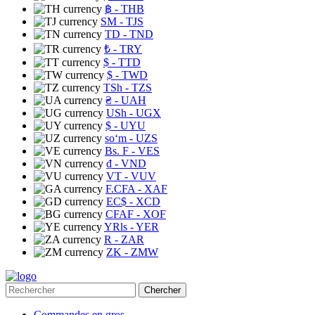
฿
- THB
ЅМ
- TJS
TD
- TND
₺
- TRY
$
- TTD
$
- TWD
TSh
- TZS
₴
- UAH
USh
- UGX
$
- UYU
soʻm
- UZS
Bs. F
- VES
₫
- VND
VT
- VUV
F.CFA
- XAF
EC$
- XCD
CFAF
- XOF
YRls
- YER
R
- ZAR
ZK
- ZMW
Chercher
Commandes en gros