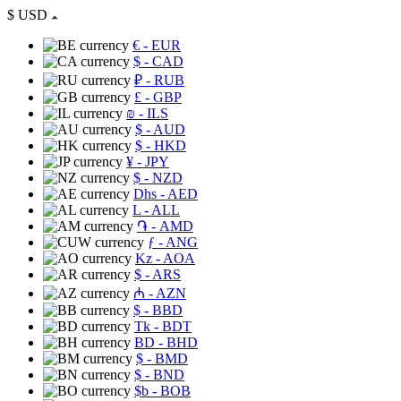
$
USD
€
- EUR
$
- CAD
₽
- RUB
£
- GBP
₪
- ILS
$
- AUD
$
- HKD
¥
- JPY
$
- NZD
Dhs
- AED
L
- ALL
֏
- AMD
ƒ
- ANG
Kz
- AOA
$
- ARS
₼
- AZN
$
- BBD
Tk
- BDT
BD
- BHD
$
- BMD
$
- BND
$b
- BOB