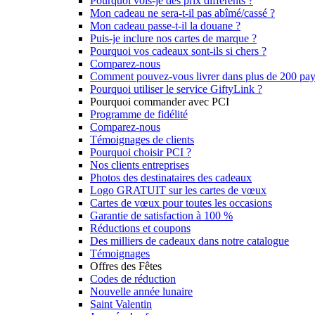
Pourquoi vois-je des prix différents ?
Mon cadeau ne sera-t-il pas abîmé/cassé ?
Mon cadeau passe-t-il la douane ?
Puis-je inclure nos cartes de marque ?
Pourquoi vos cadeaux sont-ils si chers ?
Comparez-nous
Comment pouvez-vous livrer dans plus de 200 pay
Pourquoi utiliser le service GiftyLink ?
Pourquoi commander avec PCI
Programme de fidélité
Comparez-nous
Témoignages de clients
Pourquoi choisir PCI ?
Nos clients entreprises
Photos des destinataires des cadeaux
Logo GRATUIT sur les cartes de vœux
Cartes de vœux pour toutes les occasions
Garantie de satisfaction à 100 %
Réductions et coupons
Des milliers de cadeaux dans notre catalogue
Témoignages
Offres des Fêtes
Codes de réduction
Nouvelle année lunaire
Saint Valentin