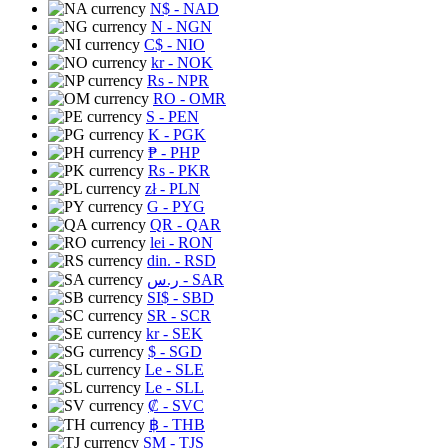
N$
- NAD
N
- NGN
C$
- NIO
kr
- NOK
Rs
- NPR
RO
- OMR
S
- PEN
K
- PGK
₱
- PHP
Rs
- PKR
zł
- PLN
G
- PYG
QR
- QAR
lei
- RON
din.
- RSD
ر.س
- SAR
SI$
- SBD
SR
- SCR
kr
- SEK
$
- SGD
Le
- SLE
Le
- SLL
₡
- SVC
฿
- THB
ЅМ
- TJS