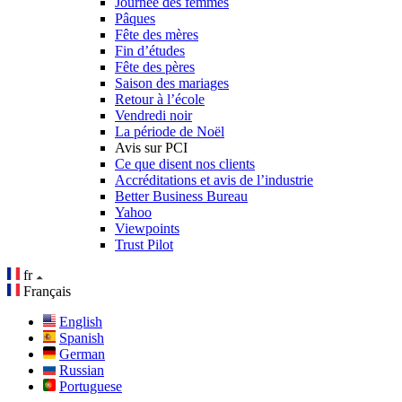
Journée des femmes
Pâques
Fête des mères
Fin d’études
Fête des pères
Saison des mariages
Retour à l’école
Vendredi noir
La période de Noël
Avis sur PCI
Ce que disent nos clients
Accréditations et avis de l’industrie
Better Business Bureau
Yahoo
Viewpoints
Trust Pilot
fr
Français
English
Spanish
German
Russian
Portuguese