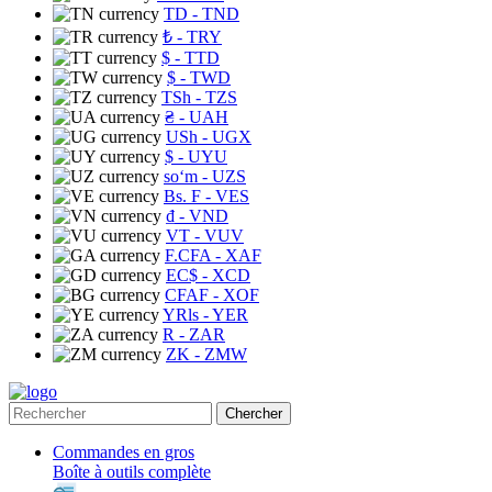
TD
- TND
₺
- TRY
$
- TTD
$
- TWD
TSh
- TZS
₴
- UAH
USh
- UGX
$
- UYU
soʻm
- UZS
Bs. F
- VES
₫
- VND
VT
- VUV
F.CFA
- XAF
EC$
- XCD
CFAF
- XOF
YRls
- YER
R
- ZAR
ZK
- ZMW
Chercher
Commandes en gros
Boîte à outils complète