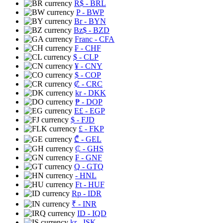
R$
- BRL
P
- BWP
Br
- BYN
Bz$
- BZD
Franc
- CFA
₣
- CHF
$
- CLP
¥
- CNY
$
- COP
₡
- CRC
kr
- DKK
₱
- DOP
E£
- EGP
$
- FJD
£
- FKP
₾
- GEL
₵
- GHS
₣
- GNF
Q
- GTQ
- HNL
Ft
- HUF
Rp
- IDR
₹
- INR
ID
- IQD
kr
- ISK