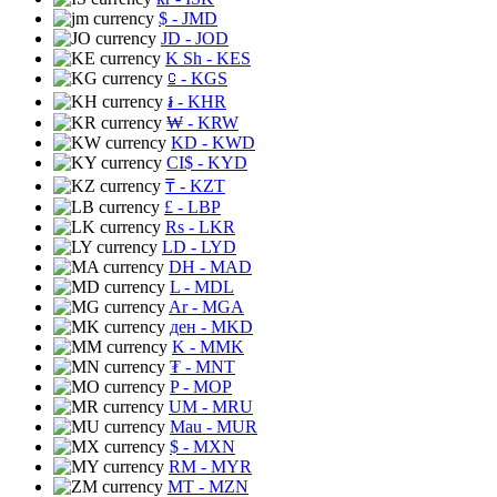
$
- JMD
JD
- JOD
K Sh
- KES
⃀
- KGS
៛
- KHR
₩
- KRW
KD
- KWD
CI$
- KYD
₸
- KZT
£
- LBP
Rs
- LKR
LD
- LYD
DH
- MAD
L
- MDL
Ar
- MGA
ден
- MKD
K
- MMK
₮
- MNT
P
- MOP
UM
- MRU
Mau
- MUR
$
- MXN
RM
- MYR
MT
- MZN