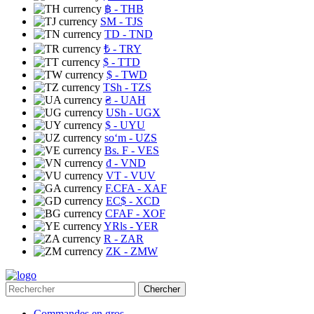
฿
- THB
ЅМ
- TJS
TD
- TND
₺
- TRY
$
- TTD
$
- TWD
TSh
- TZS
₴
- UAH
USh
- UGX
$
- UYU
soʻm
- UZS
Bs. F
- VES
₫
- VND
VT
- VUV
F.CFA
- XAF
EC$
- XCD
CFAF
- XOF
YRls
- YER
R
- ZAR
ZK
- ZMW
Chercher
Commandes en gros