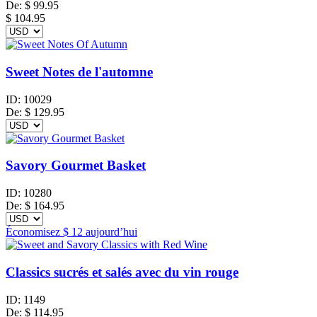
De:
$
99.95
$ 104.95
Sweet Notes de l'automne
ID:
10029
De:
$
129.95
Savory Gourmet Basket
ID:
10280
De:
$
164.95
Économisez
$ 12
aujourd’hui
Classics sucrés et salés avec du vin rouge
ID:
1149
De:
$
114.95