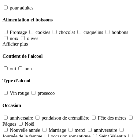
pour adultes
Alimentation et boissons
Fromage
cookies
chocolat
craquelins
bonbons
noix
olives
Afficher plus
Contient de l’alcool
oui
non
Type d’alcool
Vin rouge
prosecco
Occasion
anniversaire
pendaison de crémaillère
Fête des mères
Pâques
Noël
Nouvelle année
Marriage
merci
anniversaire
Journée de la femme
occasion romantique
Saint Valentin