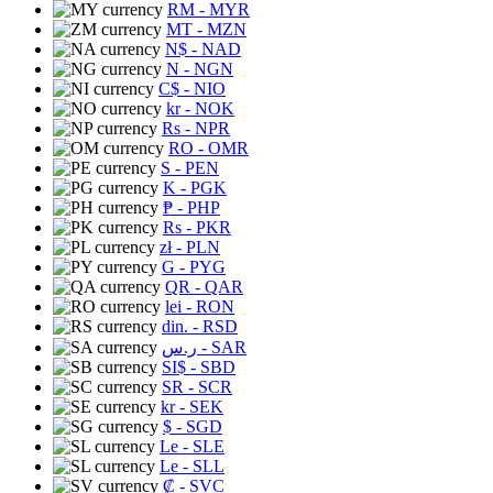
RM
- MYR
MT
- MZN
N$
- NAD
N
- NGN
C$
- NIO
kr
- NOK
Rs
- NPR
RO
- OMR
S
- PEN
K
- PGK
₱
- PHP
Rs
- PKR
zł
- PLN
G
- PYG
QR
- QAR
lei
- RON
din.
- RSD
ر.س
- SAR
SI$
- SBD
SR
- SCR
kr
- SEK
$
- SGD
Le
- SLE
Le
- SLL
₡
- SVC