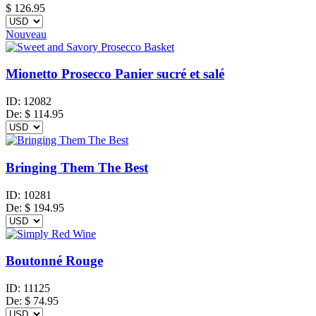
$ 126.95
Nouveau
Mionetto Prosecco Panier sucré et salé
ID:
12082
De:
$
114.95
Bringing Them The Best
ID:
10281
De:
$
194.95
Boutonné Rouge
ID:
11125
De:
$
74.95