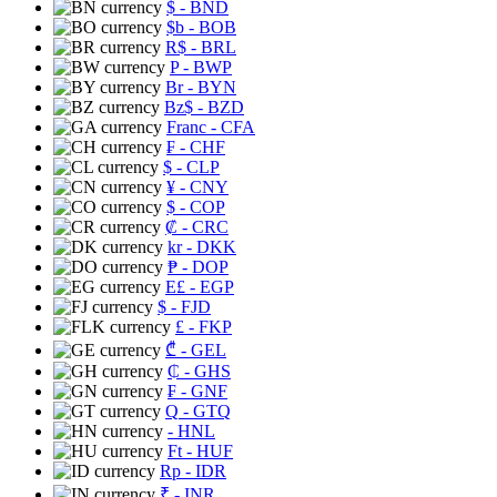
$
- BND
$b
- BOB
R$
- BRL
P
- BWP
Br
- BYN
Bz$
- BZD
Franc
- CFA
₣
- CHF
$
- CLP
¥
- CNY
$
- COP
₡
- CRC
kr
- DKK
₱
- DOP
E£
- EGP
$
- FJD
£
- FKP
₾
- GEL
₵
- GHS
₣
- GNF
Q
- GTQ
- HNL
Ft
- HUF
Rp
- IDR
₹
- INR