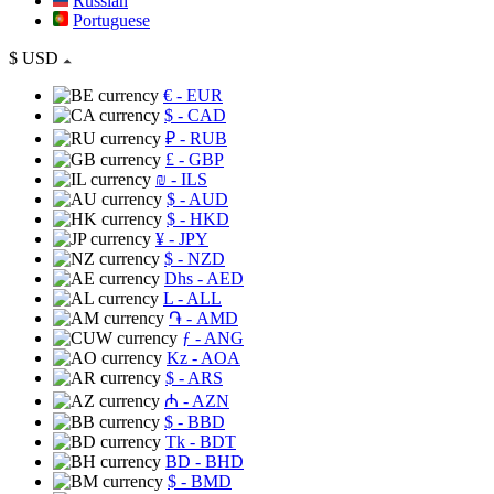
Russian
Portuguese
$
USD
€
- EUR
$
- CAD
₽
- RUB
£
- GBP
₪
- ILS
$
- AUD
$
- HKD
¥
- JPY
$
- NZD
Dhs
- AED
L
- ALL
֏
- AMD
ƒ
- ANG
Kz
- AOA
$
- ARS
₼
- AZN
$
- BBD
Tk
- BDT
BD
- BHD
$
- BMD