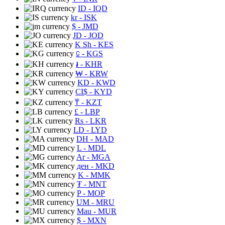
ID
- IQD
kr
- ISK
$
- JMD
JD
- JOD
K Sh
- KES
⃀
- KGS
៛
- KHR
₩
- KRW
KD
- KWD
CI$
- KYD
₸
- KZT
£
- LBP
Rs
- LKR
LD
- LYD
DH
- MAD
L
- MDL
Ar
- MGA
ден
- MKD
K
- MMK
₮
- MNT
P
- MOP
UM
- MRU
Mau
- MUR
$
- MXN