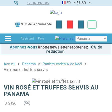
FR
$
USD
1-888-549-8805
Commandes
Suivi de la commande
Boîte à outils
Assistant
Pays
Abonnez-vous
à notre newsletter et obtenez
10% de
réduction
!
Accueil
Panama
Paniers-cadeaux de Noël
Vin rosé et truffes servis
VIN ROSÉ ET TRUFFES SERVIS AU
PANAMA
(
56
)
ID: 2126