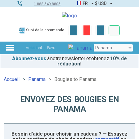
FR
$
USD
1-888-549-8805
Commandes
Suivi de la commande
Boîte à outils
Assistant
Pays
Abonnez-vous
à notre newsletter et obtenez
10% de
réduction
!
Accueil
Panama
Bougies to Panama
ENVOYEZ DES BOUGIES EN
PANAMA
Besoin d’aide pour choisir un cadeau ? — Essayez