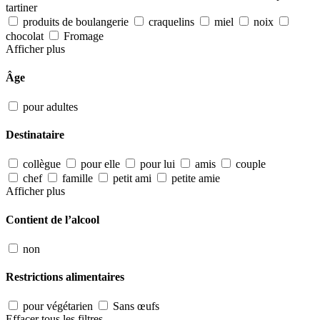
tartiner
produits de boulangerie
craquelins
miel
noix
chocolat
Fromage
Afficher plus
Âge
pour adultes
Destinataire
collègue
pour elle
pour lui
amis
couple
chef
famille
petit ami
petite amie
Afficher plus
Contient de l’alcool
non
Restrictions alimentaires
pour végétarien
Sans œufs
Effacer tous les filtres