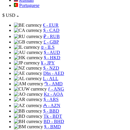
Russian
Portuguese
$
USD
€
- EUR
$
- CAD
₽
- RUB
£
- GBP
₪
- ILS
$
- AUD
$
- HKD
¥
- JPY
$
- NZD
Dhs
- AED
L
- ALL
֏
- AMD
ƒ
- ANG
Kz
- AOA
$
- ARS
₼
- AZN
$
- BBD
Tk
- BDT
BD
- BHD
$
- BMD