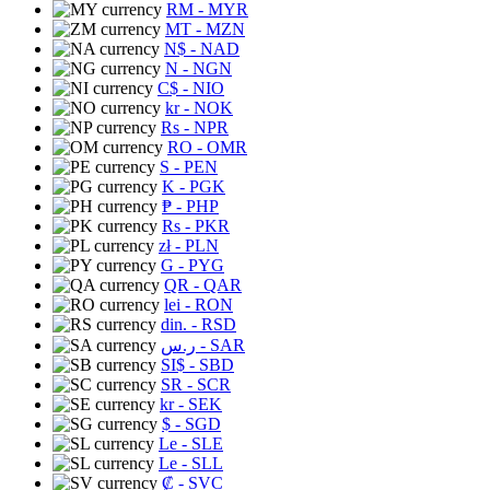
RM
- MYR
MT
- MZN
N$
- NAD
N
- NGN
C$
- NIO
kr
- NOK
Rs
- NPR
RO
- OMR
S
- PEN
K
- PGK
₱
- PHP
Rs
- PKR
zł
- PLN
G
- PYG
QR
- QAR
lei
- RON
din.
- RSD
ر.س
- SAR
SI$
- SBD
SR
- SCR
kr
- SEK
$
- SGD
Le
- SLE
Le
- SLL
₡
- SVC