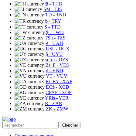
฿
- THB
ЅМ
- TJS
TD
- TND
₺
- TRY
$
- TTD
$
- TWD
TSh
- TZS
₴
- UAH
USh
- UGX
$
- UYU
soʻm
- UZS
Bs. F
- VES
₫
- VND
VT
- VUV
F.CFA
- XAF
EC$
- XCD
CFAF
- XOF
YRls
- YER
R
- ZAR
ZK
- ZMW
Chercher
Commandes en gros