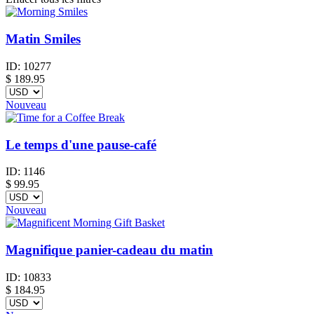
Matin Smiles
ID:
10277
$
189.95
Nouveau
Le temps d'une pause-café
ID:
1146
$
99.95
Nouveau
Magnifique panier-cadeau du matin
ID:
10833
$
184.95