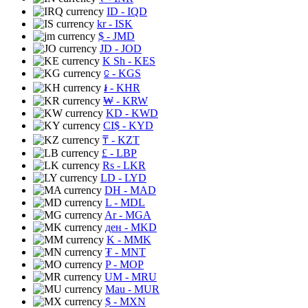
ID
- IQD
kr
- ISK
$
- JMD
JD
- JOD
K Sh
- KES
⃀
- KGS
៛
- KHR
₩
- KRW
KD
- KWD
CI$
- KYD
₸
- KZT
£
- LBP
Rs
- LKR
LD
- LYD
DH
- MAD
L
- MDL
Ar
- MGA
ден
- MKD
K
- MMK
₮
- MNT
P
- MOP
UM
- MRU
Mau
- MUR
$
- MXN