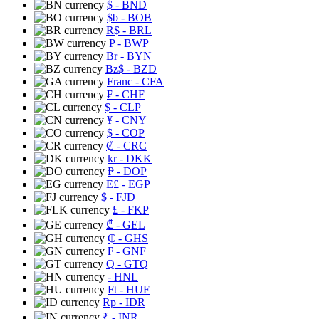
$
- BND
$b
- BOB
R$
- BRL
P
- BWP
Br
- BYN
Bz$
- BZD
Franc
- CFA
₣
- CHF
$
- CLP
¥
- CNY
$
- COP
₡
- CRC
kr
- DKK
₱
- DOP
E£
- EGP
$
- FJD
£
- FKP
₾
- GEL
₵
- GHS
₣
- GNF
Q
- GTQ
- HNL
Ft
- HUF
Rp
- IDR
₹
- INR