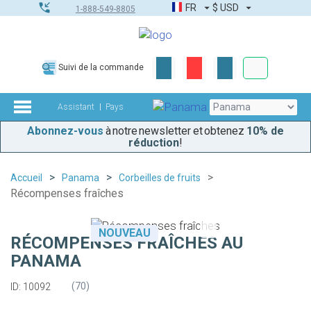
FR
$
USD
1-888-549-8805
Commandes
Suivi de la commande
Boîte à outils
Assistant
Pays
Abonnez-vous
à notre newsletter et obtenez
10% de
réduction
!
Accueil
Panama
Corbeilles de fruits
Récompenses fraîches
NOUVEAU
RÉCOMPENSES FRAÎCHES AU
PANAMA
(
70
)
ID: 10092