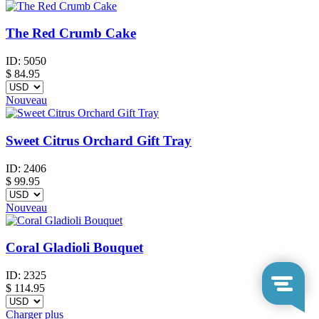
The Red Crumb Cake
ID:
5050
$
84.95
Nouveau
Sweet Citrus Orchard Gift Tray
ID:
2406
$
99.95
Nouveau
Coral Gladioli Bouquet
ID:
2325
$
114.95
Charger plus