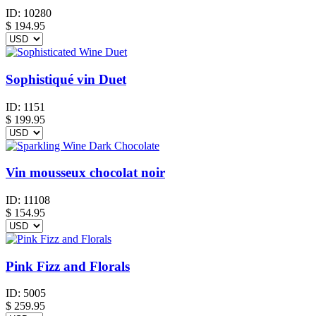
ID:
10280
$
194.95
Sophistiqué vin Duet
ID:
1151
$
199.95
Vin mousseux chocolat noir
ID:
11108
$
154.95
Pink Fizz and Florals
ID:
5005
$
259.95