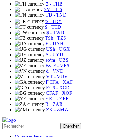
฿
- THB
ЅМ
- TJS
TD
- TND
₺
- TRY
$
- TTD
$
- TWD
TSh
- TZS
₴
- UAH
USh
- UGX
$
- UYU
soʻm
- UZS
Bs. F
- VES
₫
- VND
VT
- VUV
F.CFA
- XAF
EC$
- XCD
CFAF
- XOF
YRls
- YER
R
- ZAR
ZK
- ZMW
Chercher
Commandes en gros