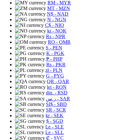
RM
- MYR
MT
- MZN
N$
- NAD
N
- NGN
C$
- NIO
kr
- NOK
Rs
- NPR
RO
- OMR
S
- PEN
K
- PGK
₱
- PHP
Rs
- PKR
zł
- PLN
G
- PYG
QR
- QAR
lei
- RON
din.
- RSD
ر.س
- SAR
SI$
- SBD
SR
- SCR
kr
- SEK
$
- SGD
Le
- SLE
Le
- SLL
₡
- SVC