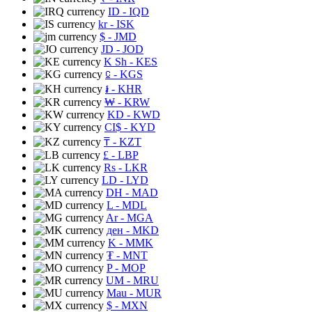
ID
- IQD
kr
- ISK
$
- JMD
JD
- JOD
K Sh
- KES
⃀
- KGS
៛
- KHR
₩
- KRW
KD
- KWD
CI$
- KYD
₸
- KZT
£
- LBP
Rs
- LKR
LD
- LYD
DH
- MAD
L
- MDL
Ar
- MGA
ден
- MKD
K
- MMK
₮
- MNT
P
- MOP
UM
- MRU
Mau
- MUR
$
- MXN