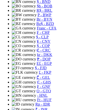
$
- BND
$b
- BOB
R$
- BRL
P
- BWP
Br
- BYN
Bz$
- BZD
Franc
- CFA
₣
- CHF
$
- CLP
¥
- CNY
$
- COP
₡
- CRC
kr
- DKK
₱
- DOP
E£
- EGP
$
- FJD
£
- FKP
₾
- GEL
₵
- GHS
₣
- GNF
Q
- GTQ
- HNL
Ft
- HUF
Rp
- IDR
₹
- INR