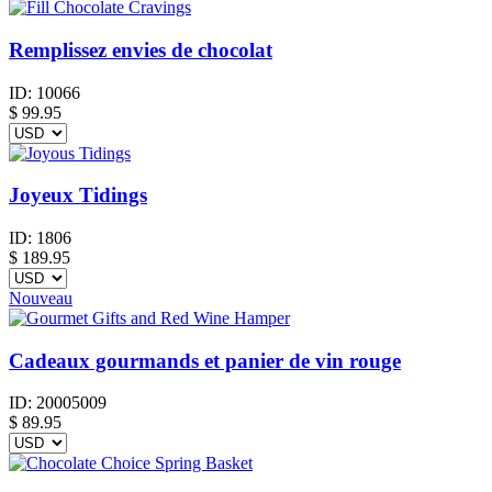
Remplissez envies de chocolat
ID:
10066
$
99.95
Joyeux Tidings
ID:
1806
$
189.95
Nouveau
Cadeaux gourmands et panier de vin rouge
ID:
20005009
$
89.95