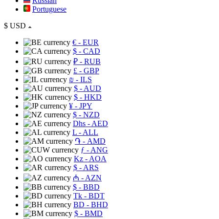
Russian
Portuguese
$
USD
€
- EUR
$
- CAD
₽
- RUB
£
- GBP
₪
- ILS
$
- AUD
$
- HKD
¥
- JPY
$
- NZD
Dhs
- AED
L
- ALL
֏
- AMD
ƒ
- ANG
Kz
- AOA
$
- ARS
₼
- AZN
$
- BBD
Tk
- BDT
BD
- BHD
$
- BMD