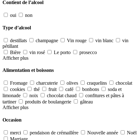
Contient de l’alcool
oui
non
Type d’alcool
destillats
champagne
Vin rouge
vin blanc
vin
pétillant
Bière
vin rosé
Le porto
prosecco
Afficher plus
Alimentation et boissons
Fromage
charcuterie
olives
craquelins
chocolat
cookies
thé
fruit
café
bonbons
soda et
limonade
noix
chocolat chaud
confitures et pâtes à
tartiner
produits de boulangerie
gâteau
Afficher plus
Occasion
merci
pendaison de crémaillère
Nouvelle année
Noël
Marriage