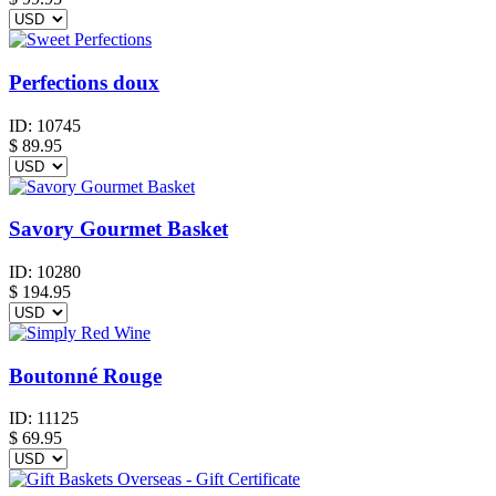
Perfections doux
ID:
10745
$
89.95
Savory Gourmet Basket
ID:
10280
$
194.95
Boutonné Rouge
ID:
11125
$
69.95