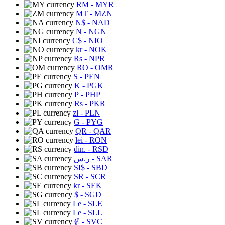
RM
- MYR
MT
- MZN
N$
- NAD
N
- NGN
C$
- NIO
kr
- NOK
Rs
- NPR
RO
- OMR
S
- PEN
K
- PGK
₱
- PHP
Rs
- PKR
zł
- PLN
G
- PYG
QR
- QAR
lei
- RON
din.
- RSD
ر.س
- SAR
SI$
- SBD
SR
- SCR
kr
- SEK
$
- SGD
Le
- SLE
Le
- SLL
₡
- SVC