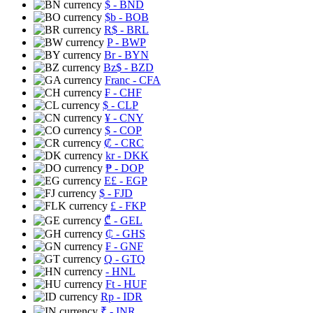
$
- BND
$b
- BOB
R$
- BRL
P
- BWP
Br
- BYN
Bz$
- BZD
Franc
- CFA
₣
- CHF
$
- CLP
¥
- CNY
$
- COP
₡
- CRC
kr
- DKK
₱
- DOP
E£
- EGP
$
- FJD
£
- FKP
₾
- GEL
₵
- GHS
₣
- GNF
Q
- GTQ
- HNL
Ft
- HUF
Rp
- IDR
₹
- INR