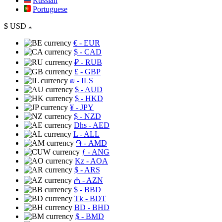
Russian
Portuguese
$
USD
€
- EUR
$
- CAD
₽
- RUB
£
- GBP
₪
- ILS
$
- AUD
$
- HKD
¥
- JPY
$
- NZD
Dhs
- AED
L
- ALL
֏
- AMD
ƒ
- ANG
Kz
- AOA
$
- ARS
₼
- AZN
$
- BBD
Tk
- BDT
BD
- BHD
$
- BMD