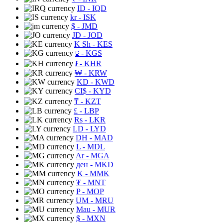
ID
- IQD
kr
- ISK
$
- JMD
JD
- JOD
K Sh
- KES
⃀
- KGS
៛
- KHR
₩
- KRW
KD
- KWD
CI$
- KYD
₸
- KZT
£
- LBP
Rs
- LKR
LD
- LYD
DH
- MAD
L
- MDL
Ar
- MGA
ден
- MKD
K
- MMK
₮
- MNT
P
- MOP
UM
- MRU
Mau
- MUR
$
- MXN