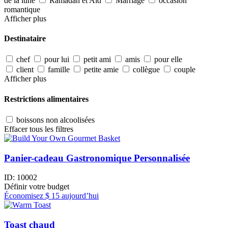
de la lune
Ramadan et Aïd
Marriage
occasion
romantique
Afficher plus
Destinataire
chef
pour lui
petit ami
amis
pour elle
client
famille
petite amie
collègue
couple
Afficher plus
Restrictions alimentaires
boissons non alcoolisées
Effacer tous les filtres
Panier-cadeau Gastronomique Personnalisée
ID:
10002
Définir votre budget
Économisez
$ 15
aujourd’hui
Toast chaud