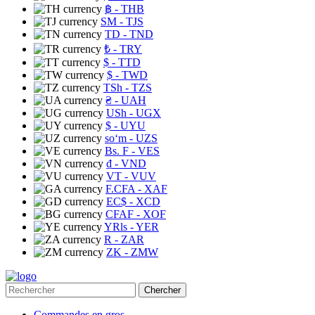
฿
- THB
ЅМ
- TJS
TD
- TND
₺
- TRY
$
- TTD
$
- TWD
TSh
- TZS
₴
- UAH
USh
- UGX
$
- UYU
soʻm
- UZS
Bs. F
- VES
₫
- VND
VT
- VUV
F.CFA
- XAF
EC$
- XCD
CFAF
- XOF
YRls
- YER
R
- ZAR
ZK
- ZMW
Chercher
Commandes en gros