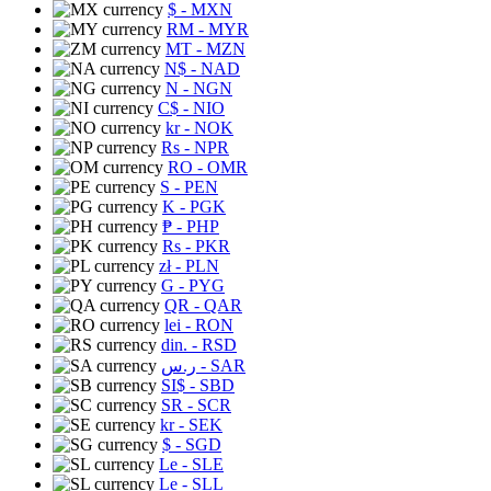
$
- MXN
RM
- MYR
MT
- MZN
N$
- NAD
N
- NGN
C$
- NIO
kr
- NOK
Rs
- NPR
RO
- OMR
S
- PEN
K
- PGK
₱
- PHP
Rs
- PKR
zł
- PLN
G
- PYG
QR
- QAR
lei
- RON
din.
- RSD
ر.س
- SAR
SI$
- SBD
SR
- SCR
kr
- SEK
$
- SGD
Le
- SLE
Le
- SLL