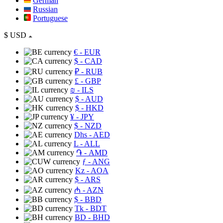
German
Russian
Portuguese
$
USD
€
- EUR
$
- CAD
₽
- RUB
£
- GBP
₪
- ILS
$
- AUD
$
- HKD
¥
- JPY
$
- NZD
Dhs
- AED
L
- ALL
֏
- AMD
ƒ
- ANG
Kz
- AOA
$
- ARS
₼
- AZN
$
- BBD
Tk
- BDT
BD
- BHD