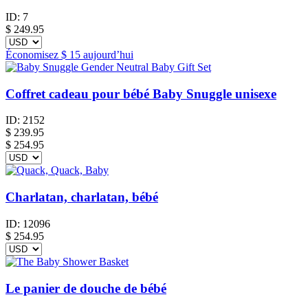
ID:
7
$
249.95
Économisez
$ 15
aujourd’hui
Coffret cadeau pour bébé Baby Snuggle unisexe
ID:
2152
$
239.95
$ 254.95
Charlatan, charlatan, bébé
ID:
12096
$
254.95
Le panier de douche de bébé