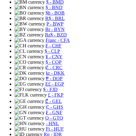
$
- BMD
$
- BND
$b
- BOB
R$
- BRL
P
- BWP
Br
- BYN
Bz$
- BZD
Franc
- CFA
₣
- CHF
$
- CLP
¥
- CNY
$
- COP
₡
- CRC
kr
- DKK
₱
- DOP
E£
- EGP
$
- FJD
£
- FKP
₾
- GEL
₵
- GHS
₣
- GNF
Q
- GTQ
- HNL
Ft
- HUF
Rp
- IDR