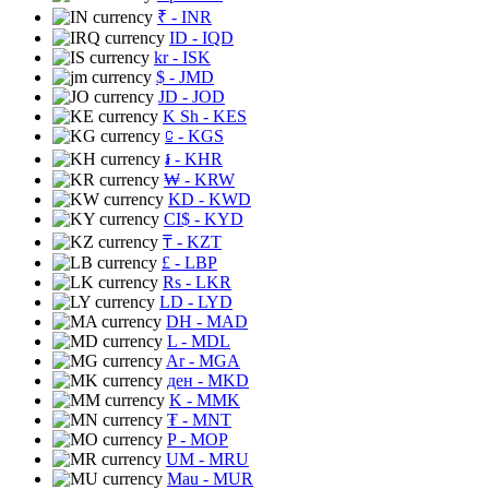
₹
- INR
ID
- IQD
kr
- ISK
$
- JMD
JD
- JOD
K Sh
- KES
⃀
- KGS
៛
- KHR
₩
- KRW
KD
- KWD
CI$
- KYD
₸
- KZT
£
- LBP
Rs
- LKR
LD
- LYD
DH
- MAD
L
- MDL
Ar
- MGA
ден
- MKD
K
- MMK
₮
- MNT
P
- MOP
UM
- MRU
Mau
- MUR