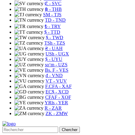
₡
- SVC
฿
- THB
ЅМ
- TJS
TD
- TND
₺
- TRY
$
- TTD
$
- TWD
TSh
- TZS
₴
- UAH
USh
- UGX
$
- UYU
soʻm
- UZS
Bs. F
- VES
₫
- VND
VT
- VUV
F.CFA
- XAF
EC$
- XCD
CFAF
- XOF
YRls
- YER
R
- ZAR
ZK
- ZMW
Chercher