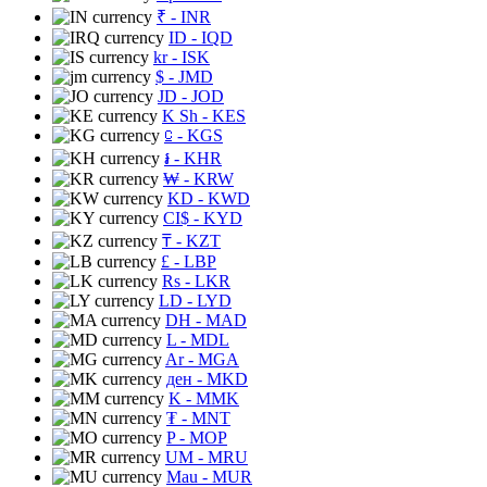
₹
- INR
ID
- IQD
kr
- ISK
$
- JMD
JD
- JOD
K Sh
- KES
⃀
- KGS
៛
- KHR
₩
- KRW
KD
- KWD
CI$
- KYD
₸
- KZT
£
- LBP
Rs
- LKR
LD
- LYD
DH
- MAD
L
- MDL
Ar
- MGA
ден
- MKD
K
- MMK
₮
- MNT
P
- MOP
UM
- MRU
Mau
- MUR