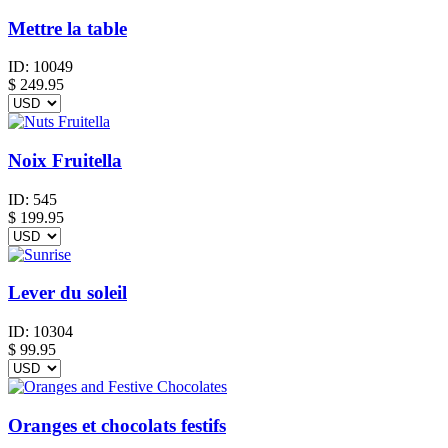
Mettre la table
ID:
10049
$
249.95
Noix Fruitella
ID:
545
$
199.95
Lever du soleil
ID:
10304
$
99.95
Oranges et chocolats festifs