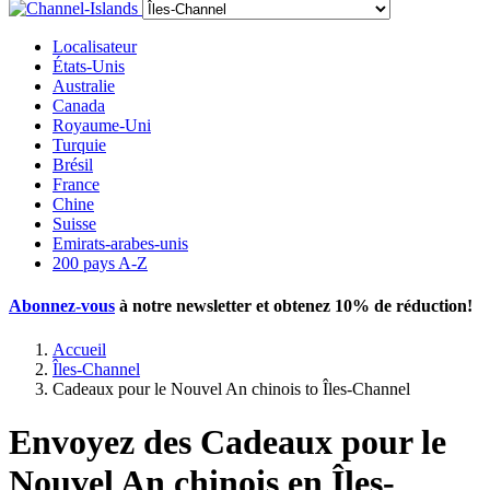
Localisateur
États-Unis
Australie
Canada
Royaume-Uni
Turquie
Brésil
France
Chine
Suisse
Emirats-arabes-unis
200 pays A-Z
Abonnez-vous
à notre newsletter et obtenez
10% de réduction
!
Accueil
Îles-Channel
Cadeaux pour le Nouvel An chinois to Îles-Channel
Envoyez des Cadeaux pour le
Nouvel An chinois en Îles-