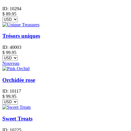
ID:
10294
$
89.95
Trésors uniques
ID:
40003
$
99.95
Nouveau
Orchidée rose
ID:
10117
$
99.95
Sweet Treats
ID:
10225