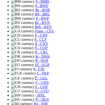
$
- BMD
$
- BND
$b
- BOB
R$
- BRL
P
- BWP
Br
- BYN
Bz$
- BZD
Franc
- CFA
₣
- CHF
$
- CLP
¥
- CNY
$
- COP
₡
- CRC
kr
- DKK
₱
- DOP
E£
- EGP
$
- FJD
£
- FKP
₾
- GEL
₵
- GHS
₣
- GNF
Q
- GTQ
- HNL
Ft
- HUF
Rp
- IDR