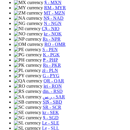
$
- MXN
RM
- MYR
MT
- MZN
N$
- NAD
N
- NGN
C$
- NIO
kr
- NOK
Rs
- NPR
RO
- OMR
S
- PEN
K
- PGK
₱
- PHP
Rs
- PKR
zł
- PLN
G
- PYG
QR
- QAR
lei
- RON
din.
- RSD
ر.س
- SAR
SI$
- SBD
SR
- SCR
kr
- SEK
$
- SGD
Le
- SLE
Le
- SLL