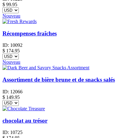
$
99.95
Nouveau
Récompenses fraîches
ID:
10092
$
174.95
Nouveau
Assortiment de bière brune et de snacks salés
ID:
12066
$
149.95
chocolat au trésor
ID:
10725
$
174.95