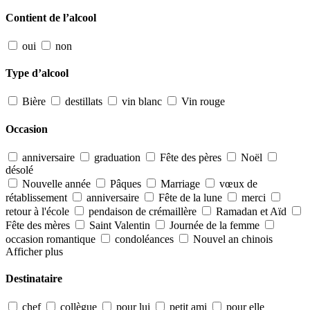
Contient de l’alcool
oui
non
Type d’alcool
Bière
destillats
vin blanc
Vin rouge
Occasion
anniversaire
graduation
Fête des pères
Noël
désolé
Nouvelle année
Pâques
Marriage
vœux de
rétablissement
anniversaire
Fête de la lune
merci
retour à l'école
pendaison de crémaillère
Ramadan et Aïd
Fête des mères
Saint Valentin
Journée de la femme
occasion romantique
condoléances
Nouvel an chinois
Afficher plus
Destinataire
chef
collègue
pour lui
petit ami
pour elle