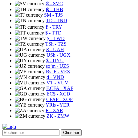
₡
- SVC
฿
- THB
ЅМ
- TJS
TD
- TND
₺
- TRY
$
- TTD
$
- TWD
TSh
- TZS
₴
- UAH
USh
- UGX
$
- UYU
soʻm
- UZS
Bs. F
- VES
₫
- VND
VT
- VUV
F.CFA
- XAF
EC$
- XCD
CFAF
- XOF
YRls
- YER
R
- ZAR
ZK
- ZMW
Chercher