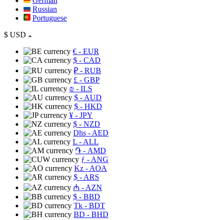
German
Russian
Portuguese
$
USD
€
- EUR
$
- CAD
₽
- RUB
£
- GBP
₪
- ILS
$
- AUD
$
- HKD
¥
- JPY
$
- NZD
Dhs
- AED
L
- ALL
֏
- AMD
ƒ
- ANG
Kz
- AOA
$
- ARS
₼
- AZN
$
- BBD
Tk
- BDT
BD
- BHD