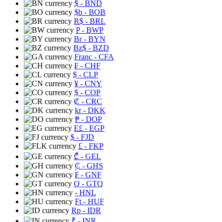
$
- BND
$b
- BOB
R$
- BRL
P
- BWP
Br
- BYN
Bz$
- BZD
Franc
- CFA
₣
- CHF
$
- CLP
¥
- CNY
$
- COP
₡
- CRC
kr
- DKK
₱
- DOP
E£
- EGP
$
- FJD
£
- FKP
₾
- GEL
₵
- GHS
₣
- GNF
Q
- GTQ
- HNL
Ft
- HUF
Rp
- IDR
₹
- INR