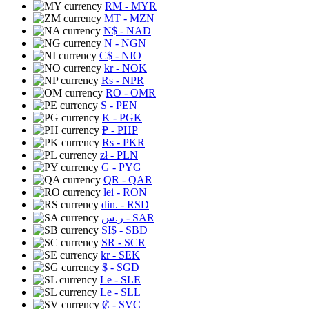
RM
- MYR
MT
- MZN
N$
- NAD
N
- NGN
C$
- NIO
kr
- NOK
Rs
- NPR
RO
- OMR
S
- PEN
K
- PGK
₱
- PHP
Rs
- PKR
zł
- PLN
G
- PYG
QR
- QAR
lei
- RON
din.
- RSD
ر.س
- SAR
SI$
- SBD
SR
- SCR
kr
- SEK
$
- SGD
Le
- SLE
Le
- SLL
₡
- SVC