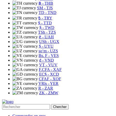
฿
- THB
ЅМ
- TJS
TD
- TND
₺
- TRY
$
- TTD
$
- TWD
TSh
- TZS
₴
- UAH
USh
- UGX
$
- UYU
soʻm
- UZS
Bs. F
- VES
₫
- VND
VT
- VUV
F.CFA
- XAF
EC$
- XCD
CFAF
- XOF
YRls
- YER
R
- ZAR
ZK
- ZMW
Chercher
Commandes en gros