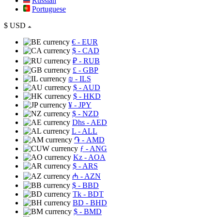
Russian
Portuguese
$
USD
€
- EUR
$
- CAD
₽
- RUB
£
- GBP
₪
- ILS
$
- AUD
$
- HKD
¥
- JPY
$
- NZD
Dhs
- AED
L
- ALL
֏
- AMD
ƒ
- ANG
Kz
- AOA
$
- ARS
₼
- AZN
$
- BBD
Tk
- BDT
BD
- BHD
$
- BMD