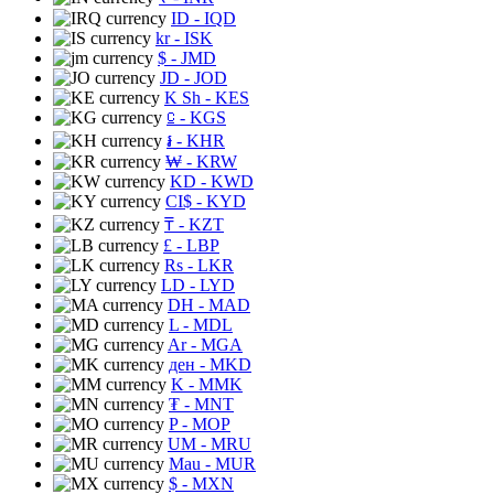
ID
- IQD
kr
- ISK
$
- JMD
JD
- JOD
K Sh
- KES
⃀
- KGS
៛
- KHR
₩
- KRW
KD
- KWD
CI$
- KYD
₸
- KZT
£
- LBP
Rs
- LKR
LD
- LYD
DH
- MAD
L
- MDL
Ar
- MGA
ден
- MKD
K
- MMK
₮
- MNT
P
- MOP
UM
- MRU
Mau
- MUR
$
- MXN