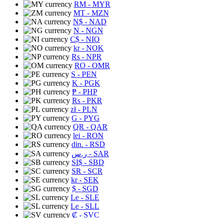
RM
- MYR
MT
- MZN
N$
- NAD
N
- NGN
C$
- NIO
kr
- NOK
Rs
- NPR
RO
- OMR
S
- PEN
K
- PGK
₱
- PHP
Rs
- PKR
zł
- PLN
G
- PYG
QR
- QAR
lei
- RON
din.
- RSD
ر.س
- SAR
SI$
- SBD
SR
- SCR
kr
- SEK
$
- SGD
Le
- SLE
Le
- SLL
₡
- SVC