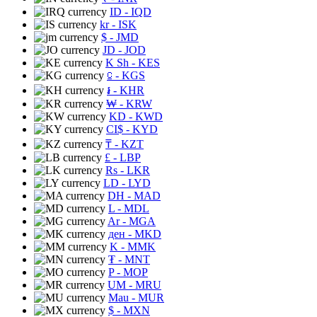
ID
- IQD
kr
- ISK
$
- JMD
JD
- JOD
K Sh
- KES
⃀
- KGS
៛
- KHR
₩
- KRW
KD
- KWD
CI$
- KYD
₸
- KZT
£
- LBP
Rs
- LKR
LD
- LYD
DH
- MAD
L
- MDL
Ar
- MGA
ден
- MKD
K
- MMK
₮
- MNT
P
- MOP
UM
- MRU
Mau
- MUR
$
- MXN