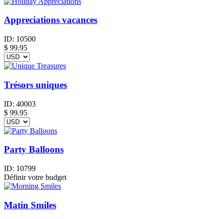
Appreciations vacances
ID:
10500
$
99.95
Trésors uniques
ID:
40003
$
99.95
Party Balloons
ID:
10799
Définir votre budget
Matin Smiles