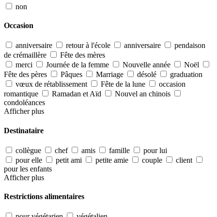
non
Occasion
anniversaire
retour à l'école
anniversaire
pendaison
de crémaillère
Fête des mères
merci
Journée de la femme
Nouvelle année
Noël
Fête des pères
Pâques
Marriage
désolé
graduation
vœux de rétablissement
Fête de la lune
occasion
romantique
Ramadan et Aïd
Nouvel an chinois
condoléances
Afficher plus
Destinataire
collègue
chef
amis
famille
pour lui
pour elle
petit ami
petite amie
couple
client
pour les enfants
Afficher plus
Restrictions alimentaires
pour végétarien
végétalien