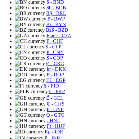
$
- BND
$b
- BOB
R$
- BRL
P
- BWP
Br
- BYN
Bz$
- BZD
Franc
- CFA
₣
- CHF
$
- CLP
¥
- CNY
$
- COP
₡
- CRC
kr
- DKK
₱
- DOP
E£
- EGP
$
- FJD
£
- FKP
₾
- GEL
₵
- GHS
₣
- GNF
Q
- GTQ
- HNL
Ft
- HUF
Rp
- IDR
₹
- INR