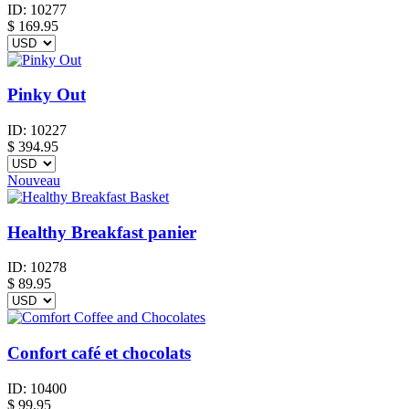
ID:
10277
$
169.95
Pinky Out
ID:
10227
$
394.95
Nouveau
Healthy Breakfast panier
ID:
10278
$
89.95
Confort café et chocolats
ID:
10400
$
99.95