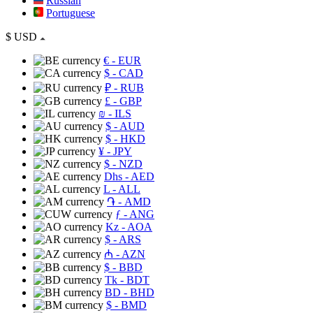
Russian
Portuguese
$
USD
€
- EUR
$
- CAD
₽
- RUB
£
- GBP
₪
- ILS
$
- AUD
$
- HKD
¥
- JPY
$
- NZD
Dhs
- AED
L
- ALL
֏
- AMD
ƒ
- ANG
Kz
- AOA
$
- ARS
₼
- AZN
$
- BBD
Tk
- BDT
BD
- BHD
$
- BMD