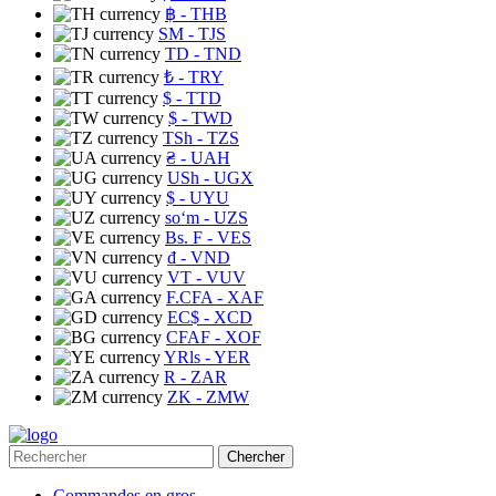
฿
- THB
ЅМ
- TJS
TD
- TND
₺
- TRY
$
- TTD
$
- TWD
TSh
- TZS
₴
- UAH
USh
- UGX
$
- UYU
soʻm
- UZS
Bs. F
- VES
₫
- VND
VT
- VUV
F.CFA
- XAF
EC$
- XCD
CFAF
- XOF
YRls
- YER
R
- ZAR
ZK
- ZMW
Chercher
Commandes en gros