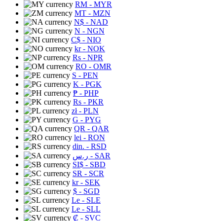
RM
- MYR
MT
- MZN
N$
- NAD
N
- NGN
C$
- NIO
kr
- NOK
Rs
- NPR
RO
- OMR
S
- PEN
K
- PGK
₱
- PHP
Rs
- PKR
zł
- PLN
G
- PYG
QR
- QAR
lei
- RON
din.
- RSD
ر.س
- SAR
SI$
- SBD
SR
- SCR
kr
- SEK
$
- SGD
Le
- SLE
Le
- SLL
₡
- SVC