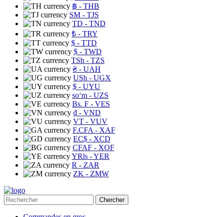
฿
- THB
ЅМ
- TJS
TD
- TND
₺
- TRY
$
- TTD
$
- TWD
TSh
- TZS
₴
- UAH
USh
- UGX
$
- UYU
soʻm
- UZS
Bs. F
- VES
₫
- VND
VT
- VUV
F.CFA
- XAF
EC$
- XCD
CFAF
- XOF
YRls
- YER
R
- ZAR
ZK
- ZMW
Chercher
Commandes en gros