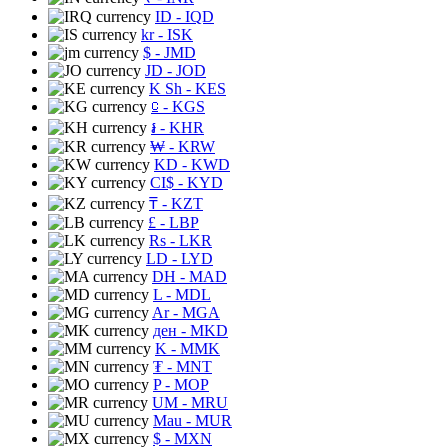
ID
- IQD
kr
- ISK
$
- JMD
JD
- JOD
K Sh
- KES
⃀
- KGS
៛
- KHR
₩
- KRW
KD
- KWD
CI$
- KYD
₸
- KZT
£
- LBP
Rs
- LKR
LD
- LYD
DH
- MAD
L
- MDL
Ar
- MGA
ден
- MKD
K
- MMK
₮
- MNT
P
- MOP
UM
- MRU
Mau
- MUR
$
- MXN