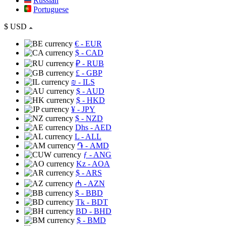
Russian
Portuguese
$
USD
€
- EUR
$
- CAD
₽
- RUB
£
- GBP
₪
- ILS
$
- AUD
$
- HKD
¥
- JPY
$
- NZD
Dhs
- AED
L
- ALL
֏
- AMD
ƒ
- ANG
Kz
- AOA
$
- ARS
₼
- AZN
$
- BBD
Tk
- BDT
BD
- BHD
$
- BMD