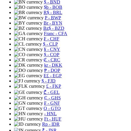
$
- BND
$b
- BOB
R$
- BRL
P
- BWP
Br
- BYN
Bz$
- BZD
Franc
- CFA
₣
- CHF
$
- CLP
¥
- CNY
$
- COP
₡
- CRC
kr
- DKK
₱
- DOP
E£
- EGP
$
- FJD
£
- FKP
₾
- GEL
₵
- GHS
₣
- GNF
Q
- GTQ
- HNL
Ft
- HUF
Rp
- IDR
₹
- INR