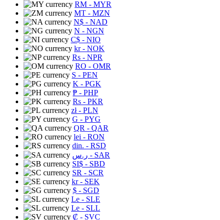
RM
- MYR
MT
- MZN
N$
- NAD
N
- NGN
C$
- NIO
kr
- NOK
Rs
- NPR
RO
- OMR
S
- PEN
K
- PGK
₱
- PHP
Rs
- PKR
zł
- PLN
G
- PYG
QR
- QAR
lei
- RON
din.
- RSD
ر.س
- SAR
SI$
- SBD
SR
- SCR
kr
- SEK
$
- SGD
Le
- SLE
Le
- SLL
₡
- SVC