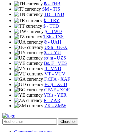
฿
- THB
ЅМ
- TJS
TD
- TND
₺
- TRY
$
- TTD
$
- TWD
TSh
- TZS
₴
- UAH
USh
- UGX
$
- UYU
soʻm
- UZS
Bs. F
- VES
₫
- VND
VT
- VUV
F.CFA
- XAF
EC$
- XCD
CFAF
- XOF
YRls
- YER
R
- ZAR
ZK
- ZMW
Chercher
Commandes en gros