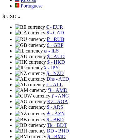
Russian
Portuguese
$
USD
€
- EUR
$
- CAD
₽
- RUB
£
- GBP
₪
- ILS
$
- AUD
$
- HKD
¥
- JPY
$
- NZD
Dhs
- AED
L
- ALL
֏
- AMD
ƒ
- ANG
Kz
- AOA
$
- ARS
₼
- AZN
$
- BBD
Tk
- BDT
BD
- BHD
$
- BMD