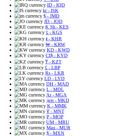
ID
- IQD
kr
- ISK
$
- JMD
JD
- JOD
K Sh
- KES
⃀
- KGS
៛
- KHR
₩
- KRW
KD
- KWD
CI$
- KYD
₸
- KZT
£
- LBP
Rs
- LKR
LD
- LYD
DH
- MAD
L
- MDL
Ar
- MGA
ден
- MKD
K
- MMK
₮
- MNT
P
- MOP
UM
- MRU
Mau
- MUR
$
- MXN