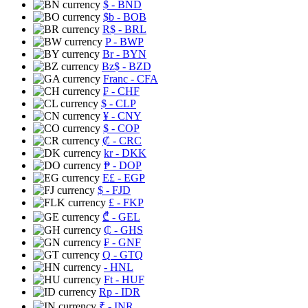
$
- BND
$b
- BOB
R$
- BRL
P
- BWP
Br
- BYN
Bz$
- BZD
Franc
- CFA
₣
- CHF
$
- CLP
¥
- CNY
$
- COP
₡
- CRC
kr
- DKK
₱
- DOP
E£
- EGP
$
- FJD
£
- FKP
₾
- GEL
₵
- GHS
₣
- GNF
Q
- GTQ
- HNL
Ft
- HUF
Rp
- IDR
₹
- INR