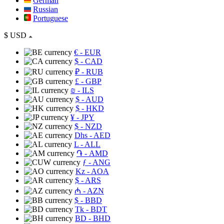
German
Russian
Portuguese
$
USD
€
- EUR
$
- CAD
₽
- RUB
£
- GBP
₪
- ILS
$
- AUD
$
- HKD
¥
- JPY
$
- NZD
Dhs
- AED
L
- ALL
֏
- AMD
ƒ
- ANG
Kz
- AOA
$
- ARS
₼
- AZN
$
- BBD
Tk
- BDT
BD
- BHD