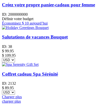
Créez votre propre panier-cadeau pour femme
ID:
2000000000
Définir votre budget
Économisez
$ 10
aujourd’hui
Salutations de vacances Bouquet
ID:
38
$
99.95
$ 109.95
Coffret cadeau Spa Sérénité
ID:
2132
$
89.95
Charger plus
charger plus