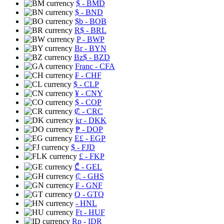
$
- BMD
$
- BND
$b
- BOB
R$
- BRL
P
- BWP
Br
- BYN
Bz$
- BZD
Franc
- CFA
₣
- CHF
$
- CLP
¥
- CNY
$
- COP
₡
- CRC
kr
- DKK
₱
- DOP
E£
- EGP
$
- FJD
£
- FKP
₾
- GEL
₵
- GHS
₣
- GNF
Q
- GTQ
- HNL
Ft
- HUF
Rp
- IDR