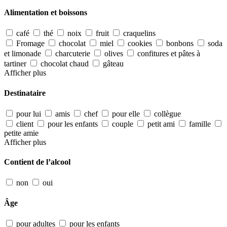
Alimentation et boissons
café
thé
noix
fruit
craquelins
Fromage
chocolat
miel
cookies
bonbons
soda
et limonade
charcuterie
olives
confitures et pâtes à
tartiner
chocolat chaud
gâteau
Afficher plus
Destinataire
pour lui
amis
chef
pour elle
collègue
client
pour les enfants
couple
petit ami
famille
petite amie
Afficher plus
Contient de l’alcool
non
oui
Âge
pour adultes
pour les enfants