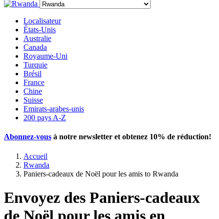
Localisateur
États-Unis
Australie
Canada
Royaume-Uni
Turquie
Brésil
France
Chine
Suisse
Emirats-arabes-unis
200 pays A-Z
Abonnez-vous
à notre newsletter et obtenez
10% de réduction
!
Accueil
Rwanda
Paniers-cadeaux de Noël pour les amis to Rwanda
Envoyez des Paniers-cadeaux
de Noël pour les amis en