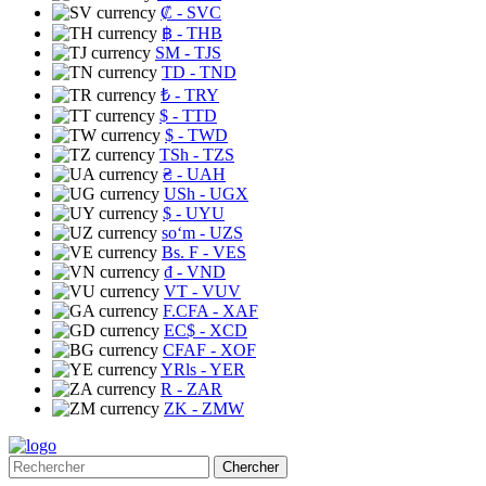
₡
- SVC
฿
- THB
ЅМ
- TJS
TD
- TND
₺
- TRY
$
- TTD
$
- TWD
TSh
- TZS
₴
- UAH
USh
- UGX
$
- UYU
soʻm
- UZS
Bs. F
- VES
₫
- VND
VT
- VUV
F.CFA
- XAF
EC$
- XCD
CFAF
- XOF
YRls
- YER
R
- ZAR
ZK
- ZMW
Chercher