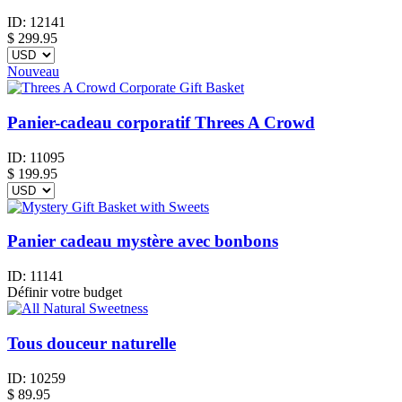
ID:
12141
$
299.95
Nouveau
Panier-cadeau corporatif Threes A Crowd
ID:
11095
$
199.95
Panier cadeau mystère avec bonbons
ID:
11141
Définir votre budget
Tous douceur naturelle
ID:
10259
$
89.95