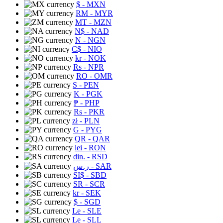
$
- MXN
RM
- MYR
MT
- MZN
N$
- NAD
N
- NGN
C$
- NIO
kr
- NOK
Rs
- NPR
RO
- OMR
S
- PEN
K
- PGK
₱
- PHP
Rs
- PKR
zł
- PLN
G
- PYG
QR
- QAR
lei
- RON
din.
- RSD
ر.س
- SAR
SI$
- SBD
SR
- SCR
kr
- SEK
$
- SGD
Le
- SLE
Le
- SLL