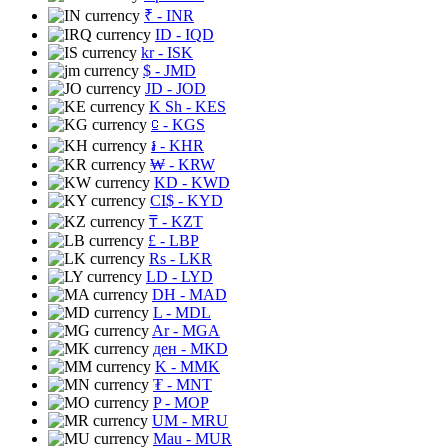
₹
- INR
ID
- IQD
kr
- ISK
$
- JMD
JD
- JOD
K Sh
- KES
⃀
- KGS
៛
- KHR
₩
- KRW
KD
- KWD
CI$
- KYD
₸
- KZT
£
- LBP
Rs
- LKR
LD
- LYD
DH
- MAD
L
- MDL
Ar
- MGA
ден
- MKD
K
- MMK
₮
- MNT
P
- MOP
UM
- MRU
Mau
- MUR