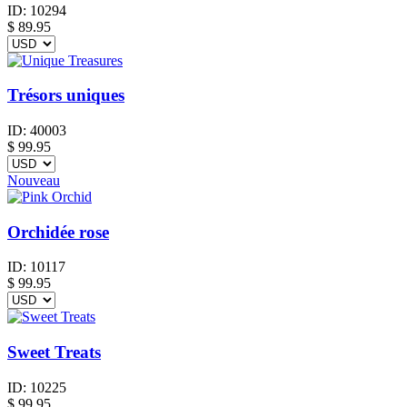
ID:
10294
$
89.95
Trésors uniques
ID:
40003
$
99.95
Nouveau
Orchidée rose
ID:
10117
$
99.95
Sweet Treats
ID:
10225
$
99.95