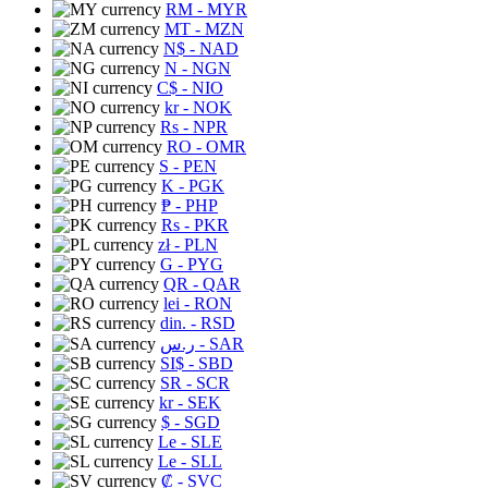
RM
- MYR
MT
- MZN
N$
- NAD
N
- NGN
C$
- NIO
kr
- NOK
Rs
- NPR
RO
- OMR
S
- PEN
K
- PGK
₱
- PHP
Rs
- PKR
zł
- PLN
G
- PYG
QR
- QAR
lei
- RON
din.
- RSD
ر.س
- SAR
SI$
- SBD
SR
- SCR
kr
- SEK
$
- SGD
Le
- SLE
Le
- SLL
₡
- SVC