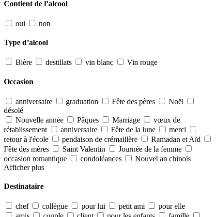
Contient de l’alcool
oui
non
Type d’alcool
Bière
destillats
vin blanc
Vin rouge
Occasion
anniversaire
graduation
Fête des pères
Noël
désolé
Nouvelle année
Pâques
Marriage
vœux de
rétablissement
anniversaire
Fête de la lune
merci
retour à l'école
pendaison de crémaillère
Ramadan et Aïd
Fête des mères
Saint Valentin
Journée de la femme
occasion romantique
condoléances
Nouvel an chinois
Afficher plus
Destinataire
chef
collègue
pour lui
petit ami
pour elle
amis
couple
client
pour les enfants
famille