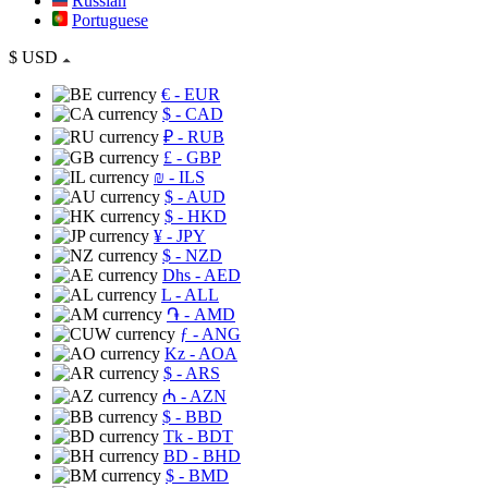
Russian
Portuguese
$
USD
€
- EUR
$
- CAD
₽
- RUB
£
- GBP
₪
- ILS
$
- AUD
$
- HKD
¥
- JPY
$
- NZD
Dhs
- AED
L
- ALL
֏
- AMD
ƒ
- ANG
Kz
- AOA
$
- ARS
₼
- AZN
$
- BBD
Tk
- BDT
BD
- BHD
$
- BMD