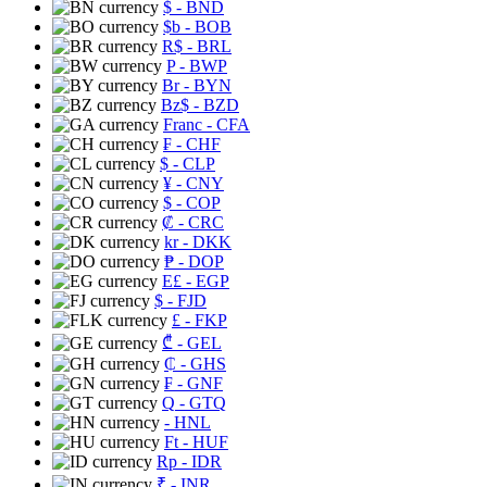
$
- BND
$b
- BOB
R$
- BRL
P
- BWP
Br
- BYN
Bz$
- BZD
Franc
- CFA
₣
- CHF
$
- CLP
¥
- CNY
$
- COP
₡
- CRC
kr
- DKK
₱
- DOP
E£
- EGP
$
- FJD
£
- FKP
₾
- GEL
₵
- GHS
₣
- GNF
Q
- GTQ
- HNL
Ft
- HUF
Rp
- IDR
₹
- INR