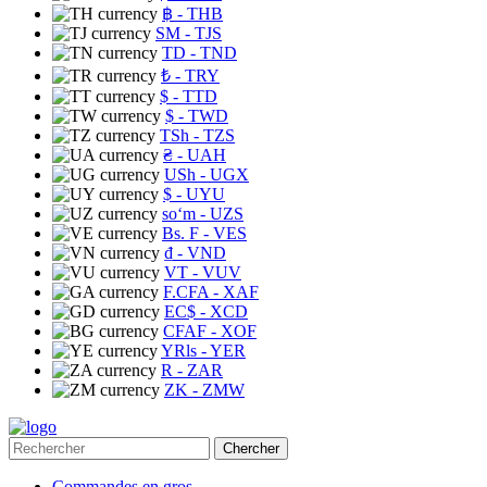
฿
- THB
ЅМ
- TJS
TD
- TND
₺
- TRY
$
- TTD
$
- TWD
TSh
- TZS
₴
- UAH
USh
- UGX
$
- UYU
soʻm
- UZS
Bs. F
- VES
₫
- VND
VT
- VUV
F.CFA
- XAF
EC$
- XCD
CFAF
- XOF
YRls
- YER
R
- ZAR
ZK
- ZMW
Chercher
Commandes en gros