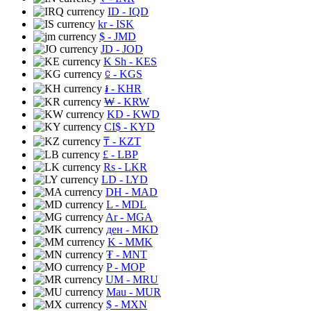
ID
- IQD
kr
- ISK
$
- JMD
JD
- JOD
K Sh
- KES
⃀
- KGS
៛
- KHR
₩
- KRW
KD
- KWD
CI$
- KYD
₸
- KZT
£
- LBP
Rs
- LKR
LD
- LYD
DH
- MAD
L
- MDL
Ar
- MGA
ден
- MKD
K
- MMK
₮
- MNT
P
- MOP
UM
- MRU
Mau
- MUR
$
- MXN