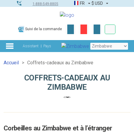
FR
$
USD
1-888-549-8805
Commandes
Suivi de la commande
Boîte à outils
Assistant
Pays
Accueil
Coffrets-cadeaux au Zimbabwe
COFFRETS-CADEAUX AU
ZIMBABWE
Corbeilles au Zimbabwe et à l’étranger