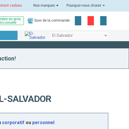
istant cadeau
Nos marques
Pourquoi nous choisir
des en gros
Suivi de la commande
tils complète
uction
!
L-SALVADOR
u
corporatif
ou
personnel