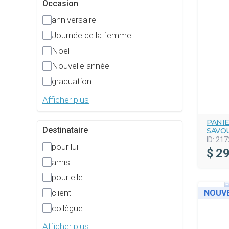
Occasion
anniversaire
Journée de la femme
Noël
Nouvelle année
graduation
Afficher plus
PANIE
Destinataire
SAVO
ID:
217
pour lui
$
29
amis
pour elle
client
NOUV
collègue
Afficher plus