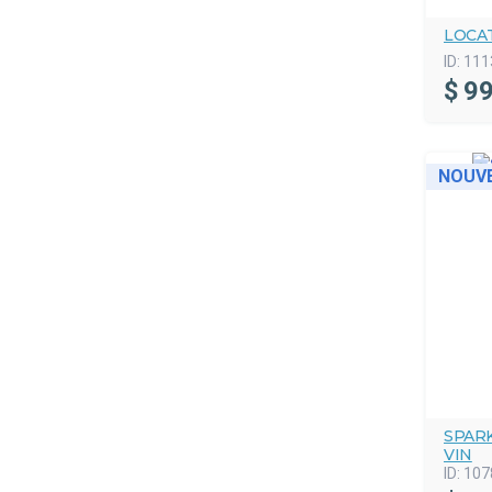
LOCA
ID:
111
$
99
NOUV
SPAR
VIN
ID:
107