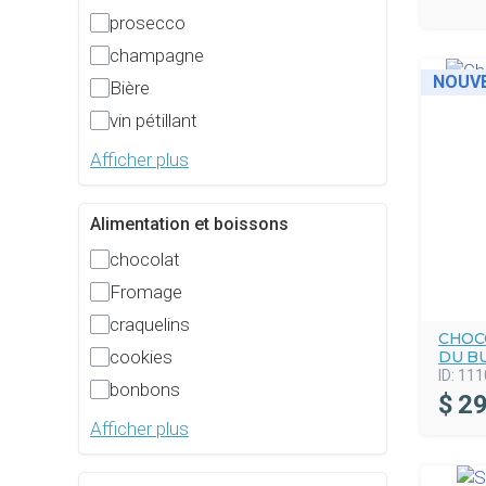
prosecco
champagne
NOUV
Bière
vin pétillant
Afficher plus
Alimentation et boissons
chocolat
Fromage
craquelins
CHOC
cookies
DU B
ID:
111
bonbons
$
29
Afficher plus