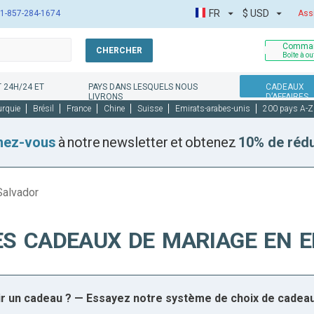
FR
$
USD
1-857-284-1674
Ass
Comman
CHERCHER
Boîte à ou
 24H/24 ET
PAYS DANS LESQUELS NOUS
CADEAUX
LIVRONS
D’AFFAIRES
urquie
Brésil
France
Chine
Suisse
Emirats-arabes-unis
200 pays A-Z
nez-vous
à notre newsletter et obtenez
10% de réd
Salvador
ES CADEAUX DE MARIAGE EN E
sir un cadeau ? — Essayez notre système de choix de cadea