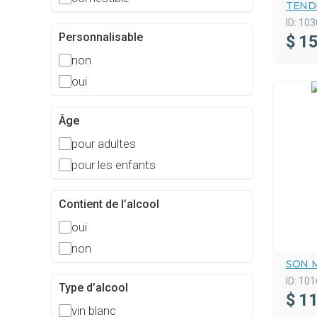
TEND
ID:
103
Personnalisable
$
15
non
oui
Âge
pour adultes
pour les enfants
Contient de l’alcool
oui
non
SON 
ID:
101
Type d’alcool
$
11
vin blanc