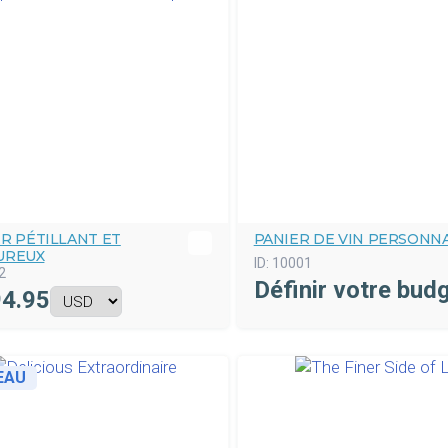
R PÉTILLANT ET
PANIER DE VIN PERSONNA
UREUX
ID:
10001
2
Définir votre bud
4.95
EAU