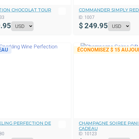
TION CHOCOLAT TOUR
COMMANDER SIMPLY RE
33
ID:
1007
.95
$
249.95
EAU
ÉCONOMISEZ
$ 15
AUJOUR
KLING PERFECTION DE
CHAMPAGNE SOIREE PANI
CADEAU
80
ID:
10123