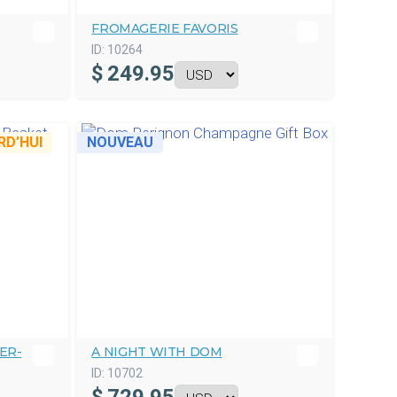
D
FROMAGERIE FAVORIS
ID:
10264
$
249.95
D’HUI
NOUVEAU
ER-
A NIGHT WITH DOM
ID:
10702