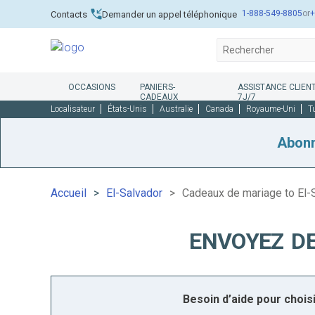
1-888-549-8805
or
+
Contacts
Demander un appel téléphonique
OCCASIONS
PANIERS-
ASSISTANCE CLIENT
CADEAUX
7J/7
Localisateur
États-Unis
Australie
Canada
Royaume-Uni
T
Abon
Accueil
El-Salvador
Cadeaux de mariage to El-
ENVOYEZ D
Besoin d’aide pour choi