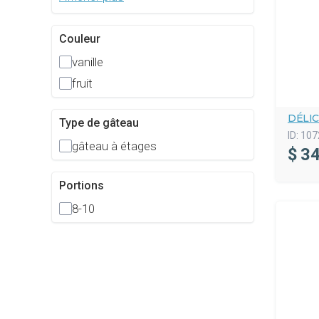
Couleur
vanille
fruit
DÉLI
Type de gâteau
ID:
107
gâteau à étages
$
34
Portions
8-10