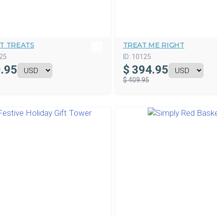
T TREATS
TREAT ME RIGHT
25
ID:
10125
.95
$
394.95
$ 409.95