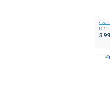
SWEE
ID:
102
$
99