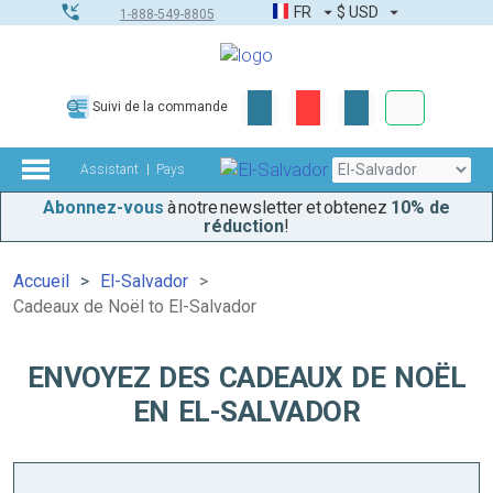
FR
$
USD
1-888-549-8805
Commandes
Suivi de la commande
Boîte à outils
Assistant
Pays
Abonnez-vous
à notre newsletter et obtenez
10% de
réduction
!
Accueil
El-Salvador
Cadeaux de Noël to El-Salvador
ENVOYEZ DES CADEAUX DE NOËL
EN EL-SALVADOR