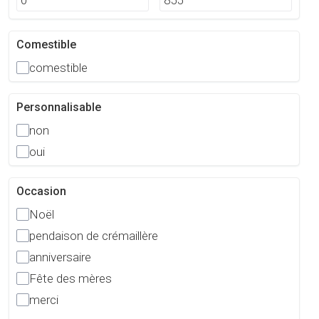
Comestible
comestible
Personnalisable
non
oui
Occasion
Noël
pendaison de crémaillère
anniversaire
Fête des mères
merci