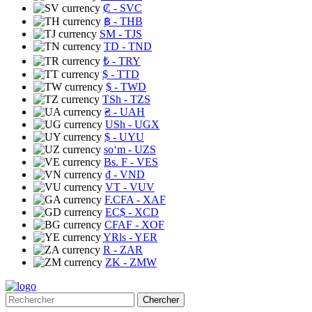
₡
- SVC
฿
- THB
ЅМ
- TJS
TD
- TND
₺
- TRY
$
- TTD
$
- TWD
TSh
- TZS
₴
- UAH
USh
- UGX
$
- UYU
soʻm
- UZS
Bs. F
- VES
₫
- VND
VT
- VUV
F.CFA
- XAF
EC$
- XCD
CFAF
- XOF
YRls
- YER
R
- ZAR
ZK
- ZMW
Chercher