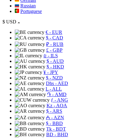
German
Russian
Portuguese
$
USD
€
- EUR
$
- CAD
₽
- RUB
£
- GBP
₪
- ILS
$
- AUD
$
- HKD
¥
- JPY
$
- NZD
Dhs
- AED
L
- ALL
֏
- AMD
ƒ
- ANG
Kz
- AOA
$
- ARS
₼
- AZN
$
- BBD
Tk
- BDT
BD
- BHD