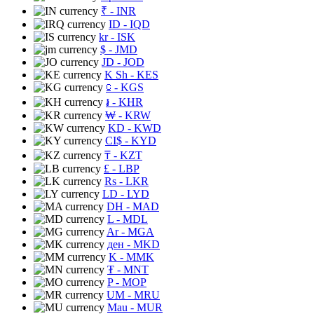
₹
- INR
ID
- IQD
kr
- ISK
$
- JMD
JD
- JOD
K Sh
- KES
⃀
- KGS
៛
- KHR
₩
- KRW
KD
- KWD
CI$
- KYD
₸
- KZT
£
- LBP
Rs
- LKR
LD
- LYD
DH
- MAD
L
- MDL
Ar
- MGA
ден
- MKD
K
- MMK
₮
- MNT
P
- MOP
UM
- MRU
Mau
- MUR