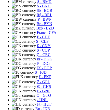
$
- BMD
$
- BND
$b
- BOB
R$
- BRL
P
- BWP
Br
- BYN
Bz$
- BZD
Franc
- CFA
₣
- CHF
$
- CLP
¥
- CNY
$
- COP
₡
- CRC
kr
- DKK
₱
- DOP
E£
- EGP
$
- FJD
£
- FKP
₾
- GEL
₵
- GHS
₣
- GNF
Q
- GTQ
- HNL
Ft
- HUF
Rp
- IDR