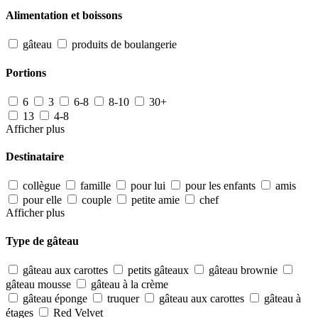
Alimentation et boissons
gâteau
produits de boulangerie
Portions
6
3
6-8
8-10
30+
13
4-8
Afficher plus
Destinataire
collègue
famille
pour lui
pour les enfants
amis
pour elle
couple
petite amie
chef
Afficher plus
Type de gâteau
gâteau aux carottes
petits gâteaux
gâteau brownie
gâteau mousse
gâteau à la crème
gâteau éponge
truquer
gâteau aux carottes
gâteau à
étages
Red Velvet