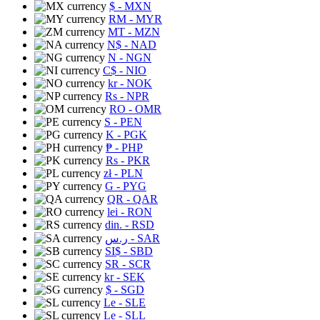
$
- MXN
RM
- MYR
MT
- MZN
N$
- NAD
N
- NGN
C$
- NIO
kr
- NOK
Rs
- NPR
RO
- OMR
S
- PEN
K
- PGK
₱
- PHP
Rs
- PKR
zł
- PLN
G
- PYG
QR
- QAR
lei
- RON
din.
- RSD
ر.س
- SAR
SI$
- SBD
SR
- SCR
kr
- SEK
$
- SGD
Le
- SLE
Le
- SLL