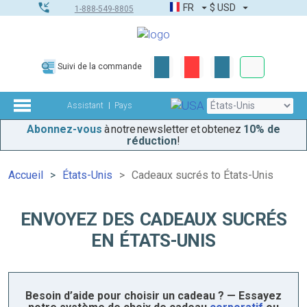
FR
$
USD
1-888-549-8805
Commandes
Suivi de la commande
Boîte à outils
Assistant
Pays
Abonnez-vous
à notre newsletter et obtenez
10% de
réduction
!
Accueil
États-Unis
Cadeaux sucrés to États-Unis
ENVOYEZ DES CADEAUX SUCRÉS
EN ÉTATS-UNIS
Besoin d’aide pour choisir un cadeau ? — Essayez