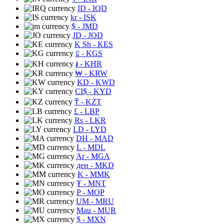
ID
- IQD
kr
- ISK
$
- JMD
JD
- JOD
K Sh
- KES
⃀
- KGS
៛
- KHR
₩
- KRW
KD
- KWD
CI$
- KYD
₸
- KZT
£
- LBP
Rs
- LKR
LD
- LYD
DH
- MAD
L
- MDL
Ar
- MGA
ден
- MKD
K
- MMK
₮
- MNT
P
- MOP
UM
- MRU
Mau
- MUR
$
- MXN