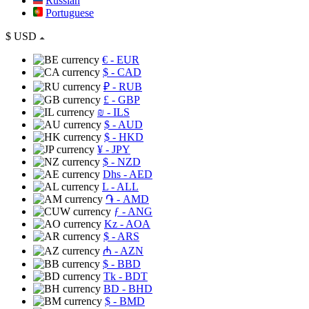
Russian
Portuguese
$
USD
€
- EUR
$
- CAD
₽
- RUB
£
- GBP
₪
- ILS
$
- AUD
$
- HKD
¥
- JPY
$
- NZD
Dhs
- AED
L
- ALL
֏
- AMD
ƒ
- ANG
Kz
- AOA
$
- ARS
₼
- AZN
$
- BBD
Tk
- BDT
BD
- BHD
$
- BMD