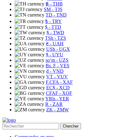
฿
- THB
ЅМ
- TJS
TD
- TND
₺
- TRY
$
- TTD
$
- TWD
TSh
- TZS
₴
- UAH
USh
- UGX
$
- UYU
soʻm
- UZS
Bs. F
- VES
₫
- VND
VT
- VUV
F.CFA
- XAF
EC$
- XCD
CFAF
- XOF
YRls
- YER
R
- ZAR
ZK
- ZMW
Chercher
Commandes en gros