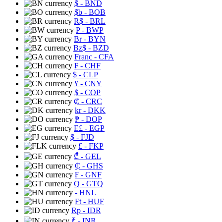
$
- BND
$b
- BOB
R$
- BRL
P
- BWP
Br
- BYN
Bz$
- BZD
Franc
- CFA
₣
- CHF
$
- CLP
¥
- CNY
$
- COP
₡
- CRC
kr
- DKK
₱
- DOP
E£
- EGP
$
- FJD
£
- FKP
₾
- GEL
₵
- GHS
₣
- GNF
Q
- GTQ
- HNL
Ft
- HUF
Rp
- IDR
₹
- INR