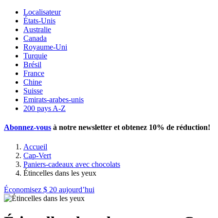
Localisateur
États-Unis
Australie
Canada
Royaume-Uni
Turquie
Brésil
France
Chine
Suisse
Emirats-arabes-unis
200 pays A-Z
Abonnez-vous
à notre newsletter et obtenez
10% de réduction
!
Accueil
Cap-Vert
Paniers-cadeaux avec chocolats
Étincelles dans les yeux
Économisez
$ 20
aujourd’hui