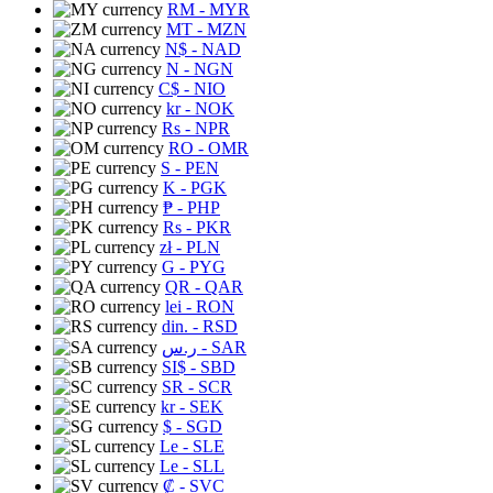
RM
- MYR
MT
- MZN
N$
- NAD
N
- NGN
C$
- NIO
kr
- NOK
Rs
- NPR
RO
- OMR
S
- PEN
K
- PGK
₱
- PHP
Rs
- PKR
zł
- PLN
G
- PYG
QR
- QAR
lei
- RON
din.
- RSD
ر.س
- SAR
SI$
- SBD
SR
- SCR
kr
- SEK
$
- SGD
Le
- SLE
Le
- SLL
₡
- SVC