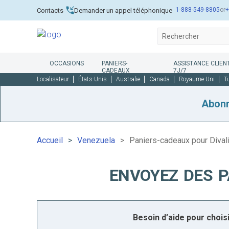
1-888-549-8805
or
+
Contacts
Demander un appel téléphonique
OCCASIONS
PANIERS-
ASSISTANCE CLIENT
CADEAUX
7J/7
Localisateur
États-Unis
Australie
Canada
Royaume-Uni
T
Abon
Accueil
Venezuela
Paniers-cadeaux pour Dival
ENVOYEZ DES P
Besoin d’aide pour choi