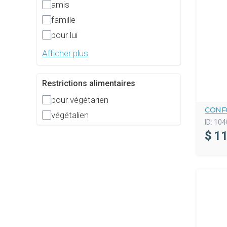
amis
famille
pour lui
Afficher plus
Restrictions alimentaires
pour végétarien
CONF
végétalien
ID:
104
$
11