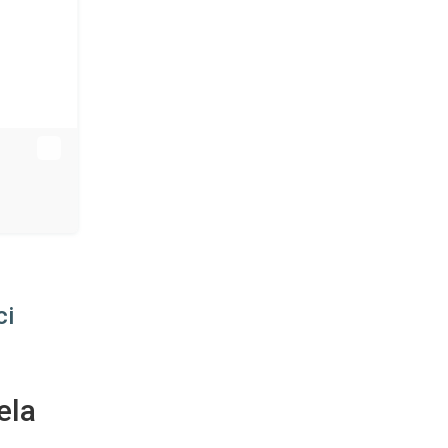
ci
ela