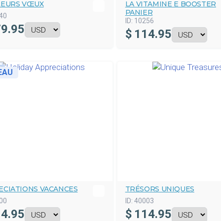
LEURS VŒUX
LA VITAMINE E BOOSTER
PANIER
40
ID:
10256
9.95
$
114.95
EAU
ECIATIONS VACANCES
TRÉSORS UNIQUES
00
ID:
40003
4.95
$
114.95