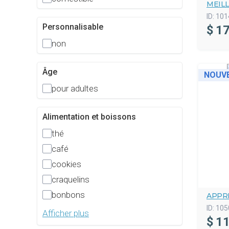
MEIL
ID:
101
Personnalisable
$
17
non
Âge
NOUV
pour adultes
Alimentation et boissons
thé
café
cookies
craquelins
bonbons
APPR
ID:
105
Afficher plus
$
11