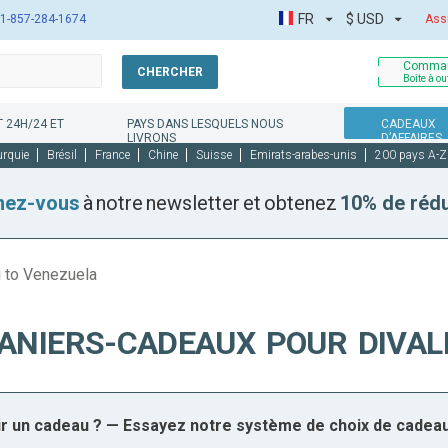
FR
$
USD
1-857-284-1674
Ass
Comman
CHERCHER
Boîte à ou
 24H/24 ET
PAYS DANS LESQUELS NOUS
CADEAUX
LIVRONS
D’AFFAIRES
urquie
Brésil
France
Chine
Suisse
Emirats-arabes-unis
200 pays A-Z
nez-vous
à notre newsletter et obtenez
10% de réd
i to Venezuela
ANIERS-CADEAUX POUR DIVAL
sir un cadeau ? — Essayez notre système de choix de cadea