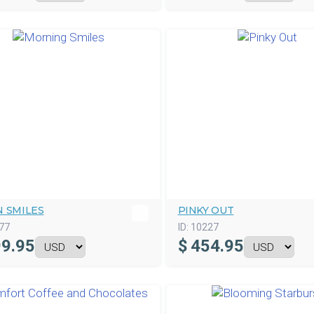
N SMILES
PINKY OUT
77
ID:
10227
9.95
$
454.95