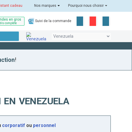
istant cadeau
Nos marques
Pourquoi nous choisir
des en gros
Suivi de la commande
tils complète
uction
!
I EN VENEZUELA
u
corporatif
ou
personnel