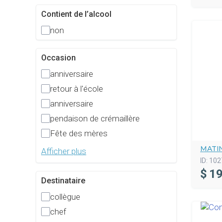
Contient de l’alcool
non
Occasion
anniversaire
retour à l'école
anniversaire
pendaison de crémaillère
Fête des mères
MATI
Afficher plus
ID:
102
$
19
Destinataire
collègue
chef