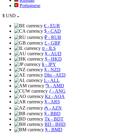
Russian
Portuguese
$
USD
€
- EUR
$
- CAD
₽
- RUB
£
- GBP
₪
- ILS
$
- AUD
$
- HKD
¥
- JPY
$
- NZD
Dhs
- AED
L
- ALL
֏
- AMD
ƒ
- ANG
Kz
- AOA
$
- ARS
₼
- AZN
$
- BBD
Tk
- BDT
BD
- BHD
$
- BMD