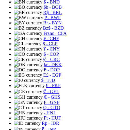
$
- BND
$b
- BOB
R$
- BRL
P
- BWP
Br
- BYN
Bz$
- BZD
Franc
- CFA
₣
- CHF
$
- CLP
¥
- CNY
$
- COP
₡
- CRC
kr
- DKK
₱
- DOP
E£
- EGP
$
- FJD
£
- FKP
₾
- GEL
₵
- GHS
₣
- GNF
Q
- GTQ
- HNL
Ft
- HUF
Rp
- IDR
₹
- INR