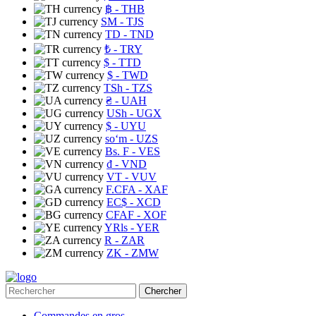
฿
- THB
ЅМ
- TJS
TD
- TND
₺
- TRY
$
- TTD
$
- TWD
TSh
- TZS
₴
- UAH
USh
- UGX
$
- UYU
soʻm
- UZS
Bs. F
- VES
₫
- VND
VT
- VUV
F.CFA
- XAF
EC$
- XCD
CFAF
- XOF
YRls
- YER
R
- ZAR
ZK
- ZMW
Chercher
Commandes en gros