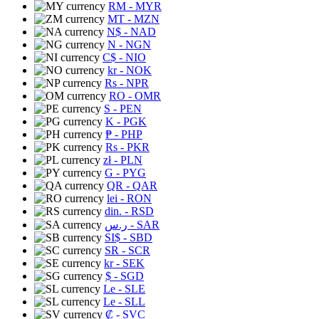
RM
- MYR
MT
- MZN
N$
- NAD
N
- NGN
C$
- NIO
kr
- NOK
Rs
- NPR
RO
- OMR
S
- PEN
K
- PGK
₱
- PHP
Rs
- PKR
zł
- PLN
G
- PYG
QR
- QAR
lei
- RON
din.
- RSD
ر.س
- SAR
SI$
- SBD
SR
- SCR
kr
- SEK
$
- SGD
Le
- SLE
Le
- SLL
₡
- SVC