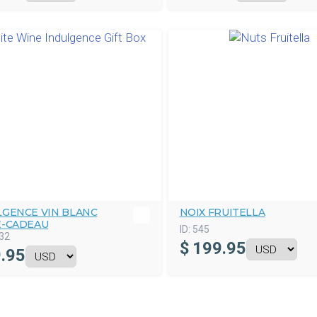
LGENCE VIN BLANC
NOIX FRUITELLA
E-CADEAU
ID:
545
32
$
199.95
.95