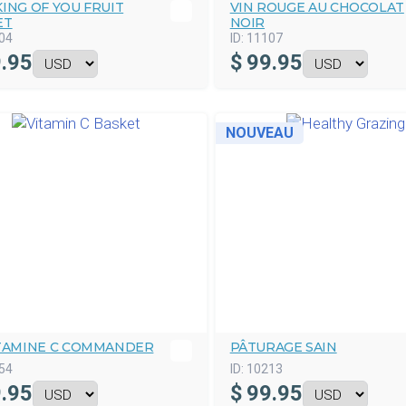
ING OF YOU FRUIT
VIN ROUGE AU CHOCOLAT
ET
NOIR
04
ID:
11107
.95
$
99.95
NOUVEAU
ITAMINE C COMMANDER
PÂTURAGE SAIN
54
ID:
10213
.95
$
99.95