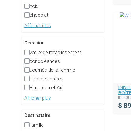
noix
chocolat
Afficher plus
Occasion
vœux de rétablissement
condoléances
Journée de la femme
Fête des mères
Ramadan et Aïd
INDU
BOÎT
Afficher plus
ID:
500
$
89
Destinataire
famille