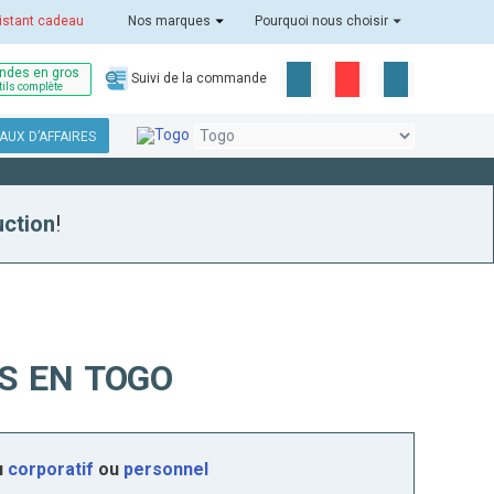
istant cadeau
Nos marques
Pourquoi nous choisir
des en gros
Suivi de la commande
tils complète
AUX D’AFFAIRES
uction
!
S EN TOGO
u
corporatif
ou
personnel