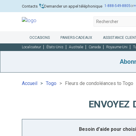
1-888-549-8805
or
+
Contacts
Demander un appel téléphonique
OCCASIONS
PANIERS-CADEAUX
ASSISTANCE CLIENT
Localisateur
États-Unis
Australie
Canada
Royaume-Uni
T
Abon
Accueil
Togo
Fleurs de condoléances to Togo
ENVOYEZ 
Besoin d’aide pour choi