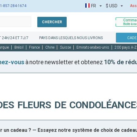
FR
$
USD
1-857-284-1674
Ass
Comman
CHERCHER
Boîte à ou
 24H/24 ET 7J/7
PAYS DANS LESQUELS NOUS LIVRONS
CADE
urquie
Brésil
France
Chine
Suisse
Emirats-arabes-unis
200 pays A-Z
nez-vous
à notre newsletter et obtenez
10% de réd
DES FLEURS DE CONDOLÉANCE
sir un cadeau ? — Essayez notre système de choix de cadea