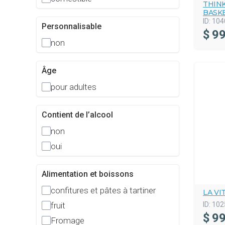
THINK
BASK
ID:
104
Personnalisable
$
99
non
Âge
pour adultes
Contient de l’alcool
non
oui
Alimentation et boissons
confitures et pâtes à tartiner
LA V
ID:
102
fruit
$
99
Fromage