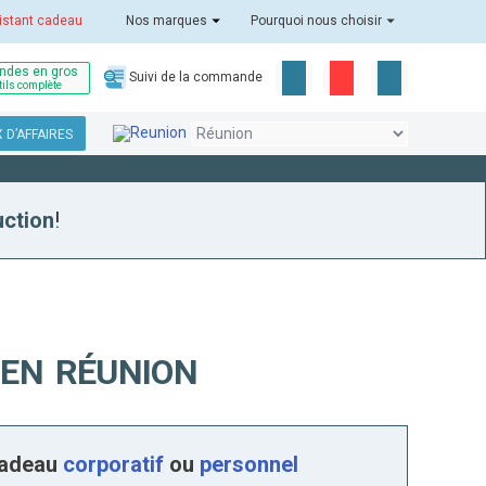
istant cadeau
Nos marques
Pourquoi nous choisir
des en gros
Suivi de la commande
tils complète
 D’AFFAIRES
uction
!
 EN RÉUNION
cadeau
corporatif
ou
personnel