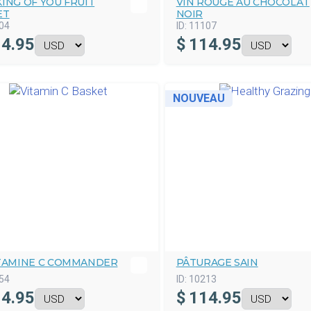
ING OF YOU FRUIT
VIN ROUGE AU CHOCOLAT
ET
NOIR
04
ID:
11107
4.95
$
114.95
NOUVEAU
ITAMINE C COMMANDER
PÂTURAGE SAIN
54
ID:
10213
4.95
$
114.95