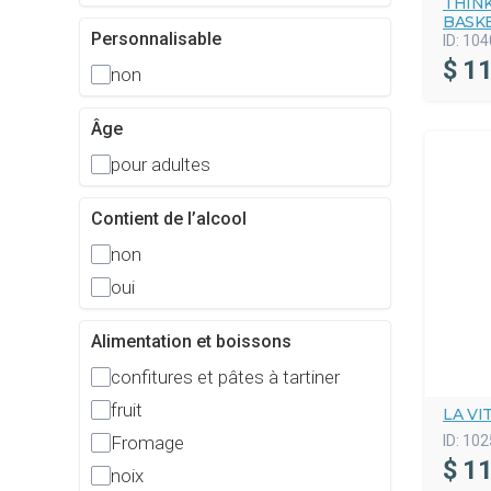
THINK
BASK
Personnalisable
ID:
104
$
11
non
Âge
pour adultes
Contient de l’alcool
non
oui
Alimentation et boissons
confitures et pâtes à tartiner
fruit
LA V
Fromage
ID:
102
$
11
noix