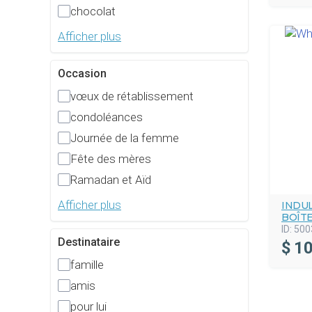
chocolat
Afficher plus
Occasion
vœux de rétablissement
condoléances
Journée de la femme
Fête des mères
Ramadan et Aïd
Afficher plus
INDU
BOÎT
ID:
500
Destinataire
$
10
famille
amis
pour lui