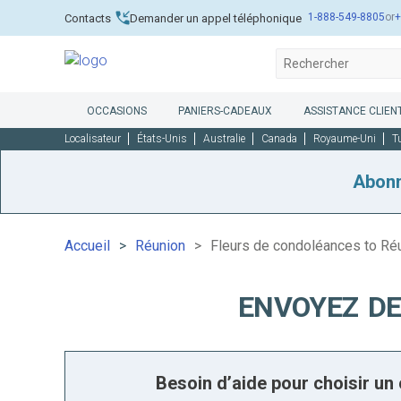
1-888-549-8805
or
+
Contacts
Demander un appel téléphonique
OCCASIONS
PANIERS-CADEAUX
ASSISTANCE CLIENT
Localisateur
États-Unis
Australie
Canada
Royaume-Uni
T
Abon
Accueil
Réunion
Fleurs de condoléances to Ré
ENVOYEZ DE
Besoin d’aide pour choisir u