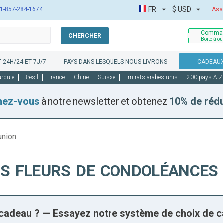
FR
$
USD
1-857-284-1674
Ass
Comman
CHERCHER
Boîte à ou
 24H/24 ET 7J/7
PAYS DANS LESQUELS NOUS LIVRONS
CADEAUX
urquie
Brésil
France
Chine
Suisse
Emirats-arabes-unis
200 pays A-Z
nez-vous
à notre newsletter et obtenez
10% de réd
union
S FLEURS DE CONDOLÉANCES
n cadeau ? — Essayez notre système de choix de 