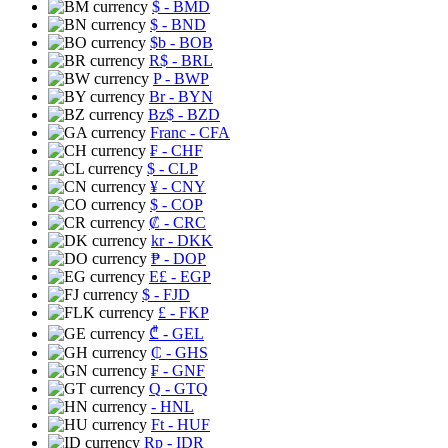
$
- BMD
$
- BND
$b
- BOB
R$
- BRL
P
- BWP
Br
- BYN
Bz$
- BZD
Franc
- CFA
₣
- CHF
$
- CLP
¥
- CNY
$
- COP
₡
- CRC
kr
- DKK
₱
- DOP
E£
- EGP
$
- FJD
£
- FKP
₾
- GEL
₵
- GHS
₣
- GNF
Q
- GTQ
- HNL
Ft
- HUF
Rp
- IDR