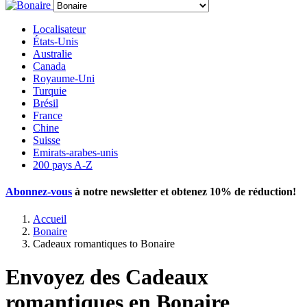
Localisateur
États-Unis
Australie
Canada
Royaume-Uni
Turquie
Brésil
France
Chine
Suisse
Emirats-arabes-unis
200 pays A-Z
Abonnez-vous
à notre newsletter et obtenez
10% de réduction
!
Accueil
Bonaire
Cadeaux romantiques to Bonaire
Envoyez des Cadeaux
romantiques en Bonaire