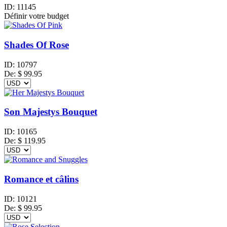
ID:
11145
Définir votre budget
Shades Of Rose
ID:
10797
De:
$
99.95
Son Majestys Bouquet
ID:
10165
De:
$
119.95
Romance et câlins
ID:
10121
De:
$
99.95