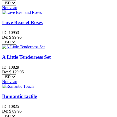
Nouveau
Love Bear et Roses
ID:
10953
De:
$
99.95
A Little Tenderness Set
ID:
10829
De:
$
129.95
Nouveau
Romantic tactile
ID:
10825
De:
$
89.95