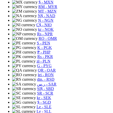
$
- MXN
RM
- MYR
MT
- MZN
N$
- NAD
N
- NGN
C$
- NIO
kr
- NOK
Rs
- NPR
RO
- OMR
S
- PEN
K
- PGK
₱
- PHP
Rs
- PKR
zł
- PLN
G
- PYG
QR
- QAR
lei
- RON
din.
- RSD
ر.س
- SAR
SI$
- SBD
SR
- SCR
kr
- SEK
$
- SGD
Le
- SLE
Le
- SLL