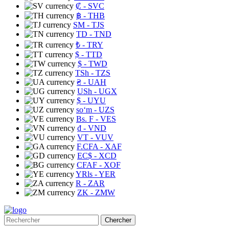
₡
- SVC
฿
- THB
ЅМ
- TJS
TD
- TND
₺
- TRY
$
- TTD
$
- TWD
TSh
- TZS
₴
- UAH
USh
- UGX
$
- UYU
soʻm
- UZS
Bs. F
- VES
₫
- VND
VT
- VUV
F.CFA
- XAF
EC$
- XCD
CFAF
- XOF
YRls
- YER
R
- ZAR
ZK
- ZMW
Chercher