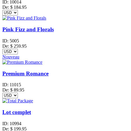
ID:
10014
De:
$
184.95
Pink Fizz and Florals
ID:
5005
De:
$
259.95
Nouveau
Premium Romance
ID:
11015
De:
$
89.95
Lot complet
ID:
10994
De:
$
199.95