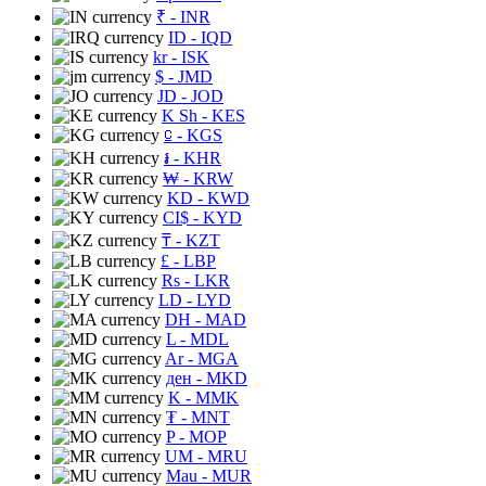
₹
- INR
ID
- IQD
kr
- ISK
$
- JMD
JD
- JOD
K Sh
- KES
⃀
- KGS
៛
- KHR
₩
- KRW
KD
- KWD
CI$
- KYD
₸
- KZT
£
- LBP
Rs
- LKR
LD
- LYD
DH
- MAD
L
- MDL
Ar
- MGA
ден
- MKD
K
- MMK
₮
- MNT
P
- MOP
UM
- MRU
Mau
- MUR