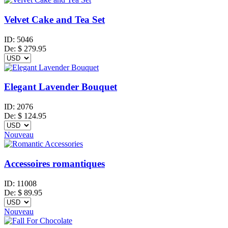
Velvet Cake and Tea Set
ID:
5046
De:
$
279.95
Elegant Lavender Bouquet
ID:
2076
De:
$
124.95
Nouveau
Accessoires romantiques
ID:
11008
De:
$
89.95
Nouveau