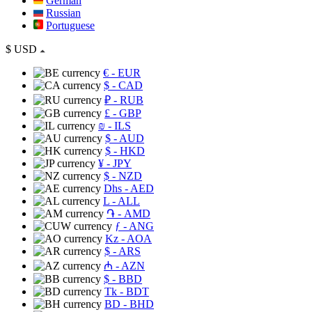
German
Russian
Portuguese
$
USD
€
- EUR
$
- CAD
₽
- RUB
£
- GBP
₪
- ILS
$
- AUD
$
- HKD
¥
- JPY
$
- NZD
Dhs
- AED
L
- ALL
֏
- AMD
ƒ
- ANG
Kz
- AOA
$
- ARS
₼
- AZN
$
- BBD
Tk
- BDT
BD
- BHD